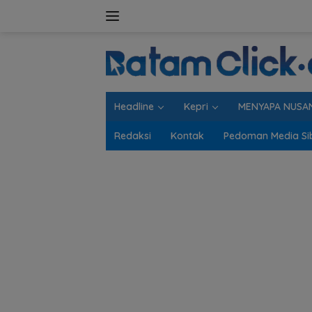
Langsung
ke
konten
Headline
Kepri
MENYAPA NUSA
Redaksi
Kontak
Pedoman Media Si