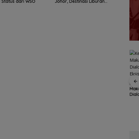
 Status dari WSO
Johor, Destinasi Liburan
Keluarga Strategis di Puteri
Harbour
ang
SAR Tanjungpinang
BPS Catat Jumlah
Kete
i
siaga 24 jam
Penduduk Miskin di
Maka
antisipasi cuaca buruk
Kepri Turun 3,3 Ribu
Dia
h
perairan Kepri
Orang
Eksi