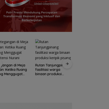
Pemprov Kepri
gangan di Meja
Rutan Tanjungpinang
tambah penerang
n: Ketika Ruang
fasilitasi warga
jalan guna percant
log Menggugat
binaan produksi
Pulau Penyengat
stensi Nurani
keripik pisang