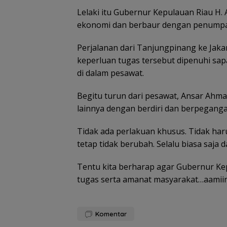
Tim SAR
Lelaki itu Gubernur Kepulauan Riau H.
gabungan
Tim SAR
ekonomi dan berbaur dengan penumpa
cari nenek 68
temukan
tahun hilang
nenek hilang
Belanja
Kawas
di Lingga
di hutan
Perjalanan dari Tanjungpinang ke Jaka
Perlengkapa
Konser
Kepri
Lingga dalam
n Sekolah di
Lingga
keperluan tugas tersebut dipenuhi s
kondisi
Gramedia
Disiapk
di dalam pesawat.
selamat
Sekarang!
Lindung
Bisa Menang
dan Ja
Mobil dan
Ekonom
Begitu turun dari pesawat, Ansar Ahm
Liburan ke
Masyar
lainnya dengan berdiri dan berpeganga
Jepang
Pesisir
Tidak ada perlakuan khusus. Tidak har
tetap tidak berubah. Selalu biasa saja 
Tentu kita berharap agar Gubernur Kep
tugas serta amanat masyarakat…aamiin.
Komentar