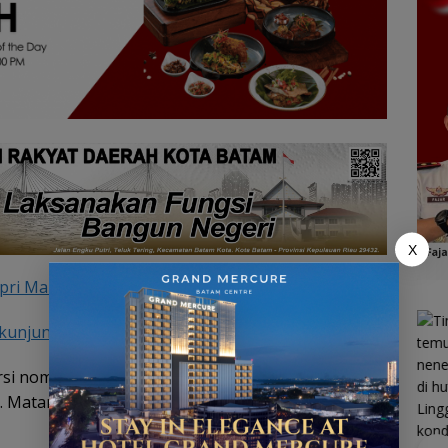
X
epri Makmur dan Berdaya Saing
kunjung dan Bersilaturahmi
i nomor 32 persisnya di deretan nomor dua dari
. Matanya setengah terpejam dengan mulut lirih