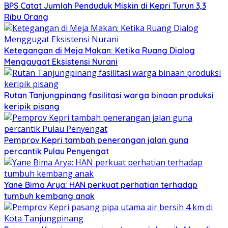
BPS Catat Jumlah Penduduk Miskin di Kepri Turun 3,3
Ribu Orang
Ketegangan di Meja Makan: Ketika Ruang Dialog
Menggugat Eksistensi Nurani
Rutan Tanjungpinang fasilitasi warga binaan produksi
keripik pisang
Pemprov Kepri tambah penerangan jalan guna
percantik Pulau Penyengat
Yane Bima Arya: HAN perkuat perhatian terhadap
tumbuh kembang anak