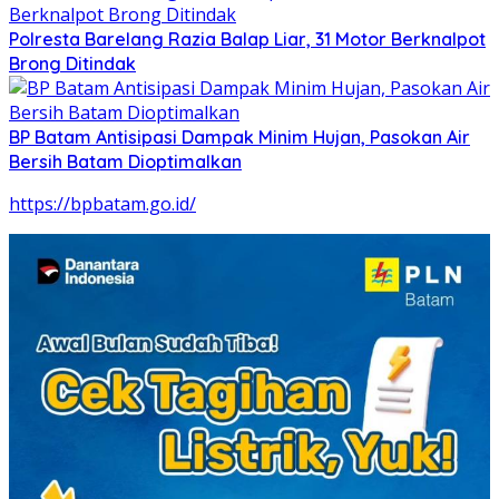
Polresta Barelang Razia Balap Liar, 31 Motor Berknalpot
Brong Ditindak
BP Batam Antisipasi Dampak Minim Hujan, Pasokan Air
Bersih Batam Dioptimalkan
https://bpbatam.go.id/