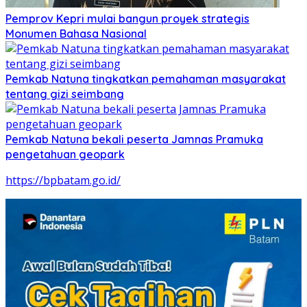
Pemprov Kepri mulai bangun proyek strategis
Monumen Bahasa Nasional
Pemkab Natuna tingkatkan pemahaman masyarakat
tentang gizi seimbang
Pemkab Natuna bekali peserta Jamnas Pramuka
pengetahuan geopark
https://bpbatam.go.id/