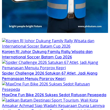
Konjen RI Johor Dukung Family Rally Wisata dan
International Soccer Batam Cup 2026
Spider Challenge 2026 Satukan 67 Atlet, Jadi Ajang
Pemanasan Menuju Porprov Kepri
MaxOne Fun Bike 2026 Sukses Sedot Ratusan Pesepeda