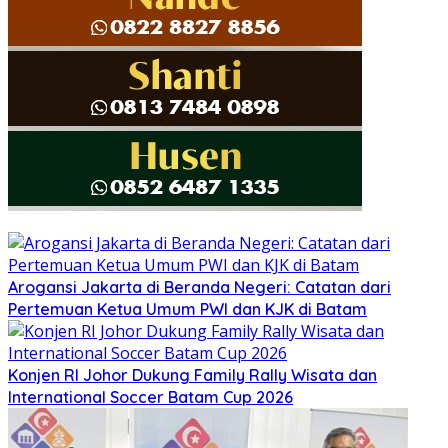
Arogansi Jakarta di Beranda Negeri: Catatan dari
Pertemuan Ketua Umum PWI dan KJK di Batam
Konjen RI Johor Dukung Family Rally Wisata dan
International Soccer Batam Cup 2026