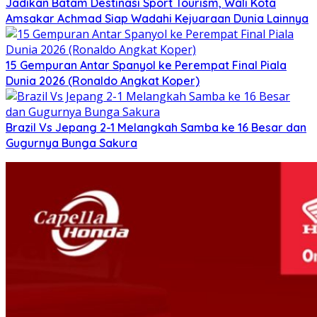
Jadikan Batam Destinasi Sport Tourism, Wali Kota
Amsakar Achmad Siap Wadahi Kejuaraan Dunia Lainnya
15 Gempuran Antar Spanyol ke Perempat Final Piala
Dunia 2026 (Ronaldo Angkat Koper)
Brazil Vs Jepang 2-1 Melangkah Samba ke 16 Besar dan
Gugurnya Bunga Sakura