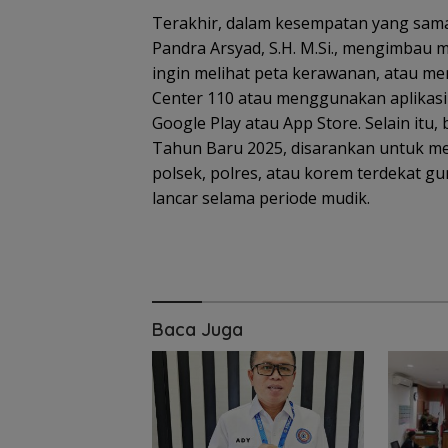
tingkatkan
Terakhir, dalam kesempatan yang sama
pemahaman
masyarakat ten
Pandra Arsyad, S.H. M.Si., mengimbau
gizi seimbang
ingin melihat peta kerawanan, atau m
Center 110 atau menggunakan aplikasi 
Google Play atau App Store. Selain itu
Tahun Baru 2025, disarankan untuk me
polsek, polres, atau korem terdekat g
lancar selama periode mudik.
Baca Juga