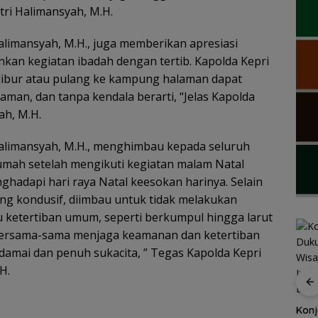
Fitri Halimansyah, M.H.
i Halimansyah, M.H., juga memberikan apresiasi
kan kegiatan ibadah dengan tertib. Kapolda Kepri
libur atau pulang ke kampung halaman dapat
aman, dan tanpa kendala berarti, “Jelas Kapolda
yah, M.H.
ri Halimansyah, M.H., menghimbau kepada seluruh
umah setelah mengikuti kegiatan malam Natal
ghadapi hari raya Natal keesokan harinya. Selain
ang kondusif, diimbau untuk tidak melakukan
ketertiban umum, seperti berkumpul hingga larut
i bersama-sama menjaga keamanan dan ketertiban
amai dan penuh sukacita, ” Tegas Kapolda Kepri
H.
Arogansi Jakarta di
Pemkab Natuna
Beranda Negeri:
bekali peserta
Konj
Catatan dari