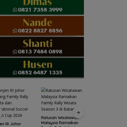
Pemprov Kepri mul
Ratusan Wisatawan
bangun proyek
Malaysia Ramaikan
en RI Johor
strategis Monumen