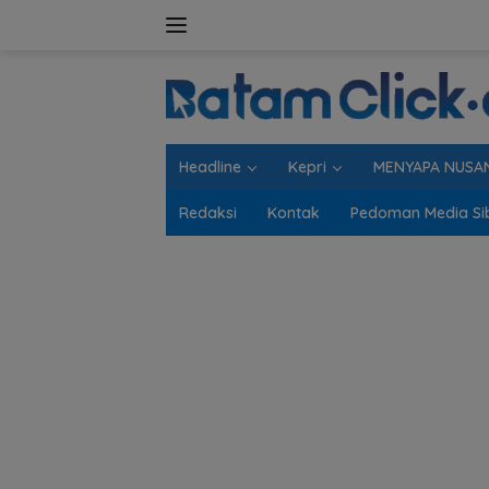
Langsung
ke
konten
Headline
Kepri
MENYAPA NUSA
Redaksi
Kontak
Pedoman Media Si