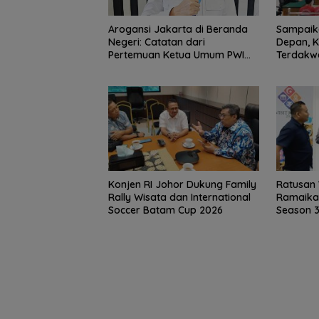
Sampaika
Arogansi Jakarta di Beranda
Depan, 
Negeri: Catatan dari
Terdakwa
Pertemuan Ketua Umum PWI
Harapka
dan KJK di Batam
Konjen RI Johor Dukung Family
Ratusan
Rally Wisata dan International
Ramaikan
Soccer Batam Cup 2026
Season 3
15 Gempuran An
Spanyol ke Per