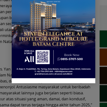
erayakan Natal 2024, tetapi juga bagi seluruh
n persaudaraan yang terjalin menjadi kunci
pan bermasyarakat yang lebih baik ke depan.
anan secara berantai terus dilaporkan kepada
li utama pengamanan. Hingga saat ini, kondisi
rminkan soliditas kerja sama antara seluruh pihak
n Nataru 2024-2025, “Ungkap Gubernur Kepri H.
rs. Yan Fitri Halimansyah, M.H., kami akan
am Natal di berbagai wilayah, termasuk Batam,
as, dan Natuna. Hingga saat ini, seluruh kegiatan
 menonjol. Antusiasme masyarakat untuk beribadah
 masyarakat lainnya juga berjalan seperti biasa.
r atas situasi yang aman, damai, dan kondusif,
ama dapat terus terjaga hingga akhir tahun 2025,”