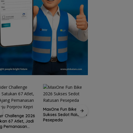
MaxOne Fun Bike 2026
Sukses Sedot Ratusan
Jadikan Batam
er Challenge 2026
Pesepeda
Destinasi Sport
kan 67 Atlet, Jadi
Tourism, Wali Kota
ng Pemanasan
Amsakar Achmad
ju Porprov Kepri