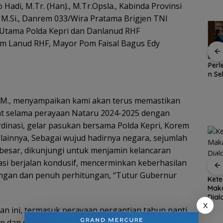
di, M.Tr. (Han)., M.Tr.Opsla., Kabinda Provinsi
., M.Si., Danrem 033/Wira Pratama Brigjen TNI
 Utama Polda Kepri dan Danlanud RHF
om Lanud RHF, Mayor Pom Faisal Bagus Edy
R
Kawasan
Cuaca
Patroli
Bela
gan
Konservasi
Ekstrem
dialogis
Per
nek 68
Lingga
Lingga
Polres Lingga
n Se
ilang
Disiapkan,
Mengancam,
perkuat
Gra
ga
Lindungi Laut
Polisi
kemitraan
Seka
 MM., menyampaikan kami akan terus memastikan
dan Jaga
Ingatkan
dengan
Bis
Ekonomi
Nelayan
masyarakat
Mobi
 selama perayaan Nataru 2024-2025 dengan
Masyarakat
Utamakan
Libu
dinasi, gelar pasukan bersama Polda Kepri, Korem
Pesisir
Keselamatan
Jep
 lainnya, Sebagai wujud hadirnya negara, sejumlah
Saat Melaut
 besar, dikunjungi untuk menjamin kelancaran
tuasi berjalan kondusif, mencerminkan keberhasilan
gan dan penuh perhitungan, “Tutur Gubernur
ang
Disdagin
BPS Catat Jumlah
Kete
i
Tanjungpinang sidak
Penduduk Miskin di
Maka
distributor pastikan
Kepri Turun 3,3 Ribu
Dia
X
h
stok MinyaKita aman
Orang
Eksi
an ini, termasuk perayaan pergantian tahun nanti,
 dan damai. Keamanan ini tidak hanya menjadi