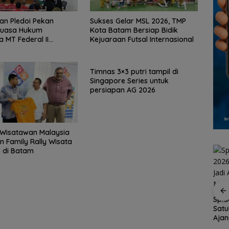
n Pledoi Pekan
Sukses Gelar MSL 2026, TMP
Kuasa Hukum
Kota Batam Bersiap Bidik
 MT Federal II
Kejuaraan Futsal Internasional
n Keadilan
Timnas 3×3 putri tampil di
Singapore Series untuk
persiapan AG 2026
 Wisatawan Malaysia
 Family Rally Wisata
 di Batam
Spid
Satu
tar
Brazil Vs Jepang 2-1
Konjen RI Johor
Aja
empat
Melangkah Samba ke
Dukung Family Rally
Menu