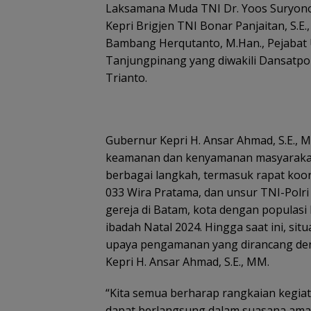
Laksamana Muda TNI Dr. Yoos Suryono Ha
Kepri Brigjen TNI Bonar Panjaitan, S.E
Bambang Herqutanto, M.Han., Pejabat
Tanjungpinang yang diwakili Dansatp
Trianto.
Belanja
Tim SAR
Tim SA
Perlengkapa
temukan
gabun
n Sekolah di
nenek hilang
cari ne
Gramedia
di hutan
tahun h
Sekarang!
Lingga dalam
di Ling
Gubernur Kepri H. Ansar Ahmad, S.E.,
Bisa Menang
kondisi
Kepri
Mobil dan
selamat
keamanan dan kenyamanan masyarakat
Liburan ke
berbagai langkah, termasuk rapat koor
Jepang
033 Wira Pratama, dan unsur TNI-Polri
gereja di Batam, kota dengan populasi
ibadah Natal 2024. Hingga saat ini, si
upaya pengamanan yang dirancang den
ASN Tanjungpin
Kepri H. Ansar Ahmad, S.E., MM.
dapat dispensas
antar anak hari
pertama sekola
“Kita semua berharap rangkaian kegiat
dapat berlangsung dalam suasana aman