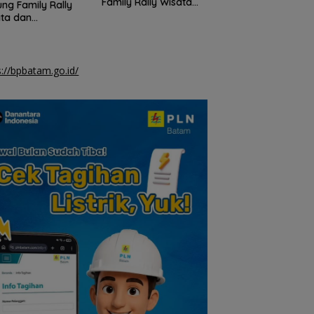
Family Rally Wisata
ng Family Rally
Bahasa Nasional
Season 3 di Batam
ta dan
rnational Soccer
am Cup 2026
s://bpbatam.go.id/