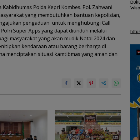
Jamnas Pramuka
Duku
Pertemuan Ketua
pengetahuan geopark
 Kabidhumas Polda Kepri Kombes. Pol. Zahwani
Wisa
Umum PWI dan KJK di
tang
Inte
 masyarakat yang membutuhkan bantuan kepolisian,
Batam
Bat
engajukan pengaduan, untuk menghubungi Call
Polri Super Apps yang dapat diunduh melalui
http
, bagi masyarakat yang akan mudik Natal 2024 dan
nitipkan kendaraan atau barang berharga di
una menciptakan situasi kamtibmas yang aman dan