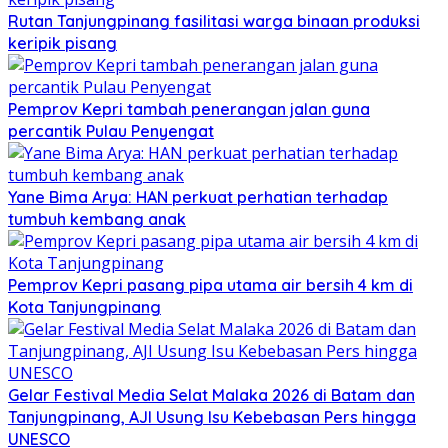
Rutan Tanjungpinang fasilitasi warga binaan produksi
keripik pisang
Pemprov Kepri tambah penerangan jalan guna
percantik Pulau Penyengat
Yane Bima Arya: HAN perkuat perhatian terhadap
tumbuh kembang anak
Pemprov Kepri pasang pipa utama air bersih 4 km di
Kota Tanjungpinang
Gelar Festival Media Selat Malaka 2026 di Batam dan
Tanjungpinang, AJI Usung Isu Kebebasan Pers hingga
UNESCO