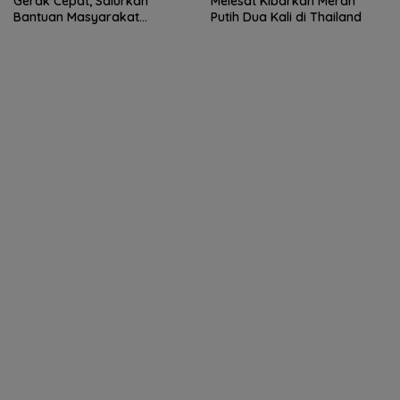
Gerak Cepat, Salurkan
Melesat Kibarkan Merah
Bantuan Masyarakat
Putih Dua Kali di Thailand
Terdampak Bencana Banjir
di Sumatera Barat