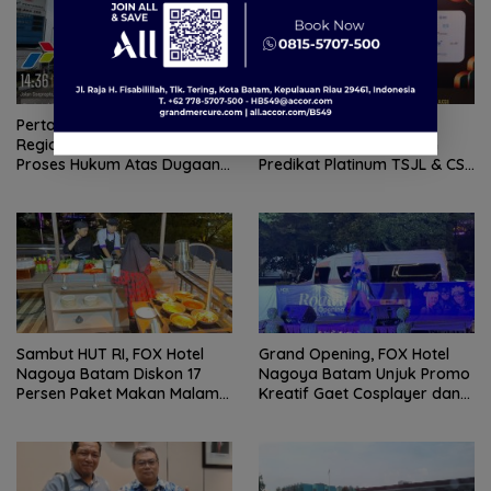
Pertamina Patra Niaga
Pertamina Patra Niaga
Regional Sumbagut Hormati
Regional Sumbagut Raih
Proses Hukum Atas Dugaan
Predikat Platinum TSJL & CSR
Pelanggaran Penyaluran
Award 2026, Bukti Nyata
BBM di Batam
Komitmen Keberlanjutan
Sambut HUT RI, FOX Hotel
Grand Opening, FOX Hotel
Nagoya Batam Diskon 17
Nagoya Batam Unjuk Promo
Persen Paket Makan Malam
Kreatif Gaet Cosplayer dan
‘Throwback Night’
UMKM BI