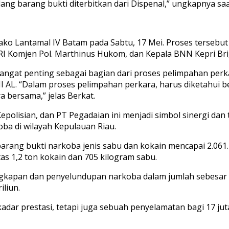
ng barang bukti diterbitkan dari Dispenal,” ungkapnya saat
ko Lantamal IV Batam pada Sabtu, 17 Mei. Proses tersebut
 Komjen Pol. Marthinus Hukom, dan Kepala BNN Kepri Brig
ngat penting sebagai bagian dari proses pelimpahan perka
AL. “Dalam proses pelimpahan perkara, harus diketahui be
a bersama,” jelas Berkat.
polisian, dan PT Pegadaian ini menjadi simbol sinergi d
a di wilayah Kepulauan Riau.
rang bukti narkoba jenis sabu dan kokain mencapai 2.061.29
tas 1,2 ton kokain dan 705 kilogram sabu.
gkapan dan penyelundupan narkoba dalam jumlah sebesar in
iliun.
ar prestasi, tetapi juga sebuah penyelamatan bagi 17 juta