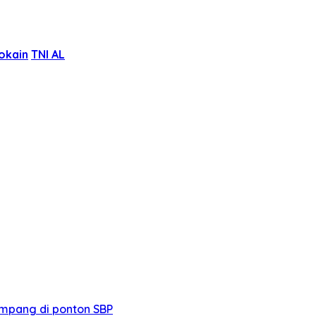
okain
TNI AL
mpang di ponton SBP