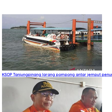
KSOP Tanjungpinang larang pompong antar jemput penu