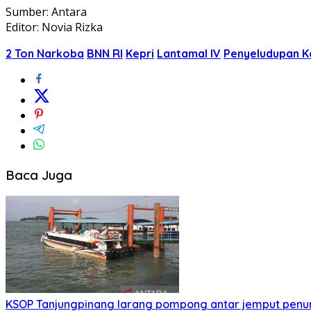
Sumber: Antara
Editor: Novia Rizka
2 Ton Narkoba
BNN RI
Kepri
Lantamal IV
Penyeludupan K
Baca Juga
KSOP Tanjungpinang larang pompong antar jemput penu