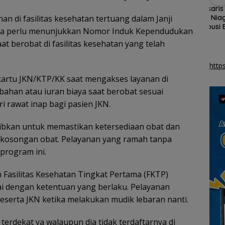
ahmu
Pemprov Kepri gelar
Komisaris Pertamina
Rib
a
pemutihan pajak
Patra Niaga pastikan
n di fasilitas kesehatan tertuang dalam Janji
Meri
A KJRI
kendaraan hingga
distribusi BBM di Kepri
Pem
anya perlu menunjukkan Nomor Induk Kependudukan
UNTAS)
September 2026
aman
ke-8
at berobat di fasilitas kesehatan yang telah
http
kartu JKN/KTP/KK saat mengakses layanan di
mbahan atau iuran biaya saat berobat sesuai
i rawat inap bagi pasien JKN.
wajibkan untuk memastikan ketersediaan obat dan
kekosongan obat. Pelayanan yang ramah tanpa
 program ini.
h Fasilitas Kesehatan Tingkat Pertama (FKTP)
uai dengan ketentuan yang berlaku. Pelayanan
peserta JKN ketika melakukan mudik lebaran nanti.
terdekat ya walaupun dia tidak terdaftarnya di