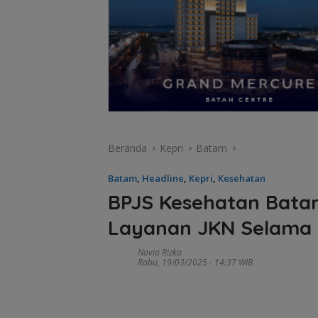
Beranda
Kepri
Batam
Batam
,
Headline
,
Kepri
,
Kesehatan
BPJS Kesehatan Bata
Layanan JKN Selama 
Novia Rizka
Rabu, 19/03/2025 - 14:37 WIB