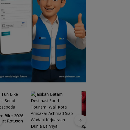
15 Gempuran Antar
Spanyol ke Perempat
Brazil Vs Jepang 2