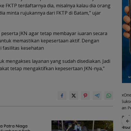
ke FKTP terdaftarnya dia, misalnya kalau dia orang
dia minta rujukannya dari FKTP di Batam,” ujar
peserta JKN agar tetap membayar iuaran secara
 untuk memastikan kepesertaan aktif. Dengan
 fasilitas kesehatan
ntuk mengakses layanan yang sudah disediakan. Jadi
kat tetap mengaktifkan kepesertaan JKN-nya,”
MaxOne Fun Bike 2026
Sukses Sedot Ratusan
Spider Challenge 2026
a Patra Niaga
Pesepeda
ally
Satukan 67 Atlet, Jadi