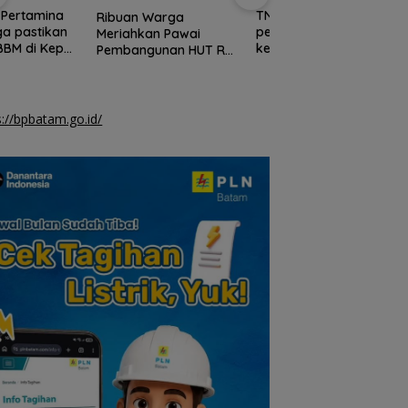
TNI AL gagalkan
Imigrasi Batam gel
uan Warga
penyelundupan 1,3 ton
Paspor Merdeka b
ahkan Pawai
ketamin dari Kapal
204 pemohon pad
bangunan HUT RI
MV King Sun
akhir pekan
1 di Batam
s://bpbatam.go.id/