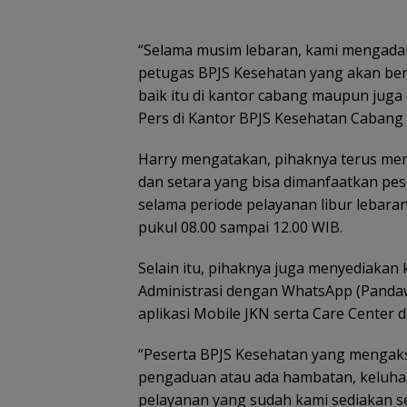
di
nenek hilang
cari nenek 68
Lingga
Lingga
di hutan
tahun hilang
Disiapkan,
Menga
Lingga dalam
di Lingga
Lindungi Laut
Polisi
“Selama musim lebaran, kami mengada
ng
kondisi
Kepri
dan Jaga
Ingatk
petugas BPJS Kesehatan yang akan berpik
selamat
Ekonomi
Nelaya
e
Masyarakat
Utama
baik itu di kantor cabang maupun juga
Pesisir
Kesela
Pers di Kantor BPJS Kesehatan Cabang 
Saat M
Harry mengatakan, pihaknya terus me
dan setara yang bisa dimanfaatkan pese
odim
Produk IKM keripik
Arungi Laut Ma
selama periode pelayanan libur lebara
315/Tanjungpinang
tempe Tanjungpinang
Demi Sahabat P
pukul 08.00 sampai 12.00 WIB.
ampungkan
dipasarkan ke
Duet Wagub Kep
embangunan empat
Singapura
dan Kadis PUPP
embatan beton
Hebohkan Meja
Selain itu, pihaknya juga menyediakan 
Domino
Administrasi dengan WhatsApp (Pandaw
aplikasi Mobile JKN serta Care Center d
“Peserta BPJS Kesehatan yang mengakse
pengaduan atau ada hambatan, keluhan
pelayanan yang sudah kami sediakan se