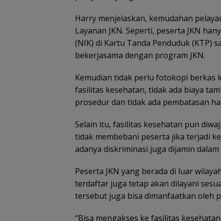
NI AL gagalkan
Imigrasi Batam gelar
Apa pun Masal
enyelundupan 1,3 ton
Paspor Merdeka bagi
di Johor, Seger
Harry menjelaskan, kemudahan pelayana
etamin dari Kapal
204 pemohon pada
Hubungi KSATRI
Layanan JKN. Seperti, peserta JKN h
V King Sun
akhir pekan
Johor Bahru (T
(NIK) di Kartu Tanda Penduduk (KTP) sa
bekerjasama dengan program JKN.
Kemudian tidak perlu fotokopi berkas 
fasilitas kesehatan, tidak ada biaya ta
prosedur dan tidak ada pembatasan har
Selain itu, fasilitas kesehatan pun di
tidak membebani peserta jika terjadi 
adanya diskriminasi juga dijamin dalam
Peserta JKN yang berada di luar wilaya
terdaftar juga tetap akan dilayani ses
tersebut juga bisa dimanfaatkan oleh 
“Bisa mengakses ke fasilitas kesehatan 