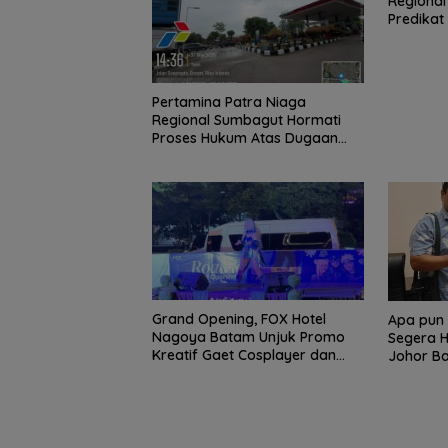
Regional
inal Piala Dunia 2026
Wisata dan
Melangkah Samba ke
Predikat
Ronaldo Angkat
International So
16 Besar dan
Award 20
oper)
Batam Cup 202
Gugurnya Bunga
Komitme
Sakura
Pertamina Patra Niaga
Regional Sumbagut Hormati
Proses Hukum Atas Dugaan
Pelanggaran Penyaluran BBM
di Batam
Grand Opening, FOX Hotel
Apa pun 
Nagoya Batam Unjuk Promo
Segera H
Kreatif Gaet Cosplayer dan
Johor B
UMKM BI