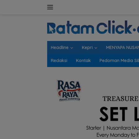
Langsung
ke
konten
Headline
Kepri
MENYAPA NUSA
Redaksi
Kontak
Pedoman Media Si