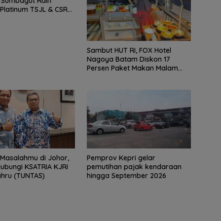
 Sumbagut Raih
Ajang Pemanasan
Jad
 Platinum TSJL & CSR
ccer
Menuju Porprov Kepri
Dest
26, Bukti Nyata
6
Tour
n Keberlanjutan
Ams
Siap
Sambut HUT RI, FOX Hotel
Keju
Nagoya Batam Diskon 17
Lain
Persen Paket Makan Malam
‘Throwback Night’
Masalahmu di Johor,
Pemprov Kepri gelar
ubungi KSATRIA KJRI
pemutihan pajak kendaraan
ahru (TUNTAS)
hingga September 2026