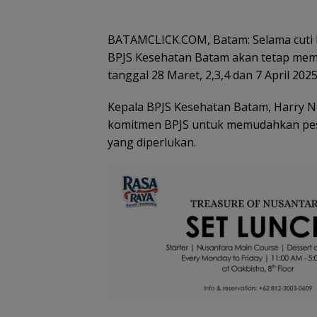
BATAMCLICK.COM, Batam: Selama cuti be
BPJS Kesehatan Batam akan tetap mem
tanggal 28 Maret, 2,3,4 dan 7 April 2025
Kepala BPJS Kesehatan Batam, Harry 
komitmen BPJS untuk memudahkan pes
yang diperlukan.
Tim SAR
Tim SAR
Kawasan
Cuaca
pa
temukan
gabungan
Konservasi
Ekstre