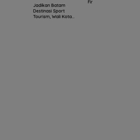
Final Piala Dunia 2026
Melangkah Samba
ikan Batam
(Ronaldo Angkat
16 Besar dan
inasi Sport
Koper)
Gugurnya Bunga
ism, Wali Kota
Sakura
akar Achmad
 Wadahi
araan Dunia
nya