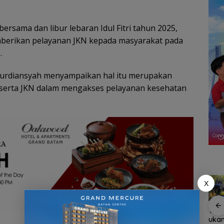
rsama dan libur lebaran Idul Fitri tahun 2025,
berikan pelayanan JKN kepada masyarakat pada
.
Nurdiansyah menyampaikan hal itu merupakan
erta JKN dalam mengakses pelayanan kesehatan
X
Patroli
Belanja
Tim SAR
Tim
m
dialogis
Perlengkapa
temukan
gab