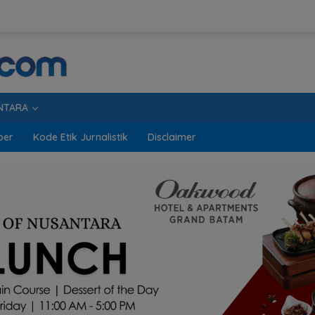
NTARA
ber
Kode Etik Jurnalistik
Disclaimer