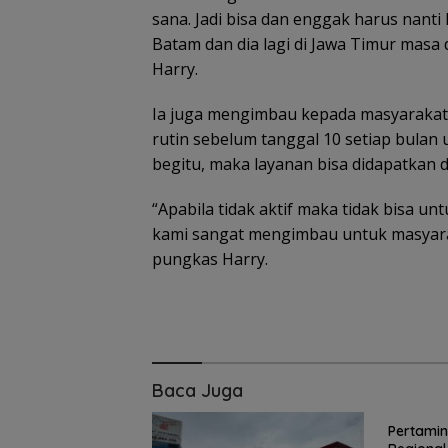
sana. Jadi bisa dan enggak harus nanti 
Batam dan dia lagi di Jawa Timur masa 
Harry.
Ia juga mengimbau kepada masyarakat 
rutin sebelum tanggal 10 setiap bulan
begitu, maka layanan bisa didapatkan di
“Apabila tidak aktif maka tidak bisa u
kami sangat mengimbau untuk masyara
pungkas Harry.
Baca Juga
5 Gempuran Antar
Konjen RI Johor
Pertamin
panyol ke Perempat
Dukung Family R
Brazil Vs Jepang 2-1