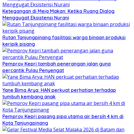
Ketegangan di Meja Makan: Ketika Ruang Dialog
Menggugat Eksistensi Nurani
Rutan Tanjungpinang fasilitasi warga binaan produksi
keripik pisang
Pemprov Kepri tambah penerangan jalan guna
percantik Pulau Penyengat
Yane Bima Arya: HAN perkuat perhatian terhadap
tumbuh kembang anak
Pemprov Kepri pasang pipa utama air bersih 4 km di
Kota Tanjungpinang