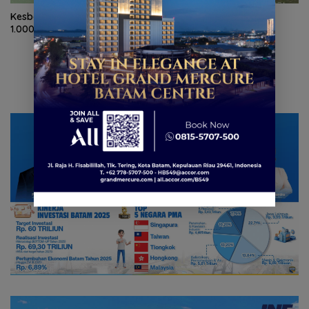
Kesbangpol Kepri bagikan
Sekolah Rakyat Natuna
1.000 Bendera Merah Putih
optimalkan asrama haji
untuk kegiatan belajar