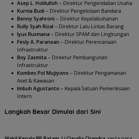
Asep L. Holilulloh
– Direktur Pengendalian Usaha
Kurnia Budi
– Direktur Pengelolaan Bandara
Benny Syahroni
– Direktur Kepelabuhanan
Rully Syah Rizal
– Direktur Lalu Lintas Barang
Iyus Rusmana
– Direktur SPAM dan Lingkungan
Fesly A. Paranoan
– Direktur Perencanaan
Infrastruktur
Boy Zasmita
– Direktur Pembangunan
Infrastruktur
Kombes Pol Mujiyono
– Direktur Pengamanan
Aset & Kawasan
Imbuh Agustanto
– Kepala Satuan Pemeriksaan
Intern
Langkah Besar Dimulai dari Sini
Wakil Kepala BP Batam, Li Claudia Chandra
, serta para