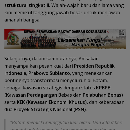
struktural tingkat II.
Wajah-wajah baru dan lama yang
kini memikul tanggung jawab besar untuk menjawab
amanah bangsa.
Selanjutnya, dalam sambutannya, Amsakar
menyampaikan pesan kuat dari
Presiden Republik
Indonesia, Prabowo Subianto
, yang menekankan
pentingnya transformasi menyeluruh di Batam,
sebagai kawasan strategis dengan status
KPBPB
(Kawasan Perdagangan Bebas dan Pelabuhan Bebas)
serta
KEK (Kawasan Ekonomi Khusus)
, dan keberadaan
dua
Proyek Strategis Nasional (PSN)
.
“Batam memiliki keunggulan luar biasa. Dan kita diberi
mandat untuk menuntaskan pembangunan dengan