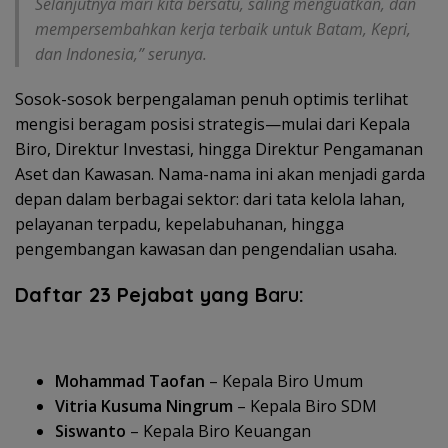
Selanjutnya mari kita bersatu, saling menguatkan, dan
mempersembahkan kerja terbaik untuk Batam, Kepri,
dan Indonesia,” serunya.
Sosok-sosok berpengalaman penuh optimis terlihat
mengisi beragam posisi strategis—mulai dari Kepala
Biro, Direktur Investasi, hingga Direktur Pengamanan
Aset dan Kawasan. Nama-nama ini akan menjadi garda
depan dalam berbagai sektor: dari tata kelola lahan,
pelayanan terpadu, kepelabuhanan, hingga
pengembangan kawasan dan pengendalian usaha.
Daftar 23 Pejabat yang B
aru
:
Mohammad Taofan
– Kepala Biro Umum
Vitria Kusuma Ningrum
– Kepala Biro SDM
Siswanto
– Kepala Biro Keuangan