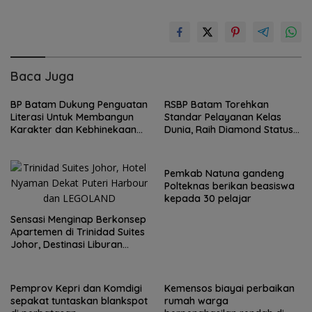
Baca Juga
BP Batam Dukung Penguatan
RSBP Batam Torehkan
Literasi Untuk Membangun
Standar Pelayanan Kelas
Karakter dan Kebhinekaan
Dunia, Raih Diamond Status
bagi Generasi Masa Depan
dari WSO
Pemkab Natuna gandeng
Polteknas berikan beasiswa
kepada 30 pelajar
Sensasi Menginap Berkonsep
Apartemen di Trinidad Suites
Johor, Destinasi Liburan
Keluarga Strategis di Puteri
Harbour
Pemprov Kepri dan Komdigi
Kemensos biayai perbaikan
sepakat tuntaskan blankspot
rumah warga