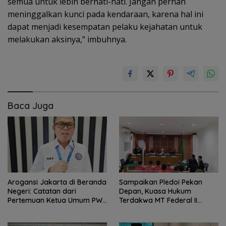
semua untuk lebih berhati-hati. Jangan pernah
meninggalkan kunci pada kendaraan, karena hal ini
dapat menjadi kesempatan pelaku kejahatan untuk
melakukan aksinya,” imbuhnya.
Baca Juga
Sampaikan Pledoi Pekan
Arogansi Jakarta di Beranda
Depan, Kuasa Hukum
Negeri: Catatan dari
Terdakwa MT Federal II
Pertemuan Ketua Umum PWI
Harapkan Keadilan
dan KJK di Batam