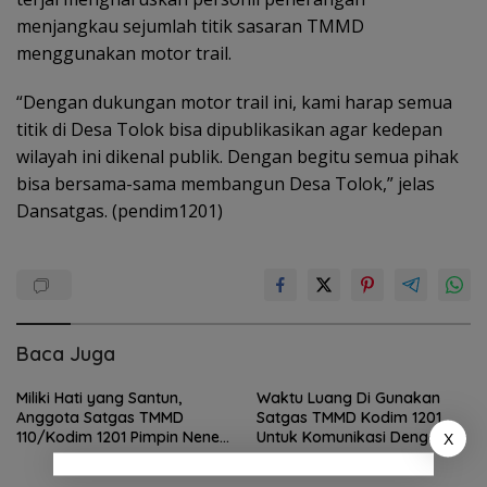
menjangkau sejumlah titik sasaran TMMD
menggunakan motor trail.
“Dengan dukungan motor trail ini, kami harap semua
titik di Desa Tolok bisa dipublikasikan agar kedepan
wilayah ini dikenal publik. Dengan begitu semua pihak
bisa bersama-sama membangun Desa Tolok,” jelas
Dansatgas. (pendim1201)
Baca Juga
Miliki Hati yang Santun,
Waktu Luang Di Gunakan
Anggota Satgas TMMD
Satgas TMMD Kodim 1201
110/Kodim 1201 Pimpin Nenek
Untuk Komunikasi Dengan
X
Senah Pulang Kerumahnya
Warga