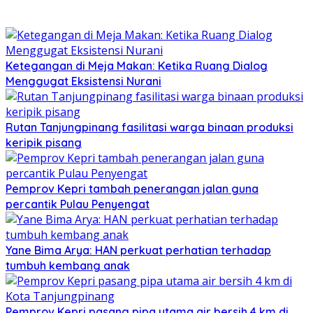
Ketegangan di Meja Makan: Ketika Ruang Dialog
Menggugat Eksistensi Nurani
Rutan Tanjungpinang fasilitasi warga binaan produksi
keripik pisang
Pemprov Kepri tambah penerangan jalan guna
percantik Pulau Penyengat
Yane Bima Arya: HAN perkuat perhatian terhadap
tumbuh kembang anak
Pemprov Kepri pasang pipa utama air bersih 4 km di