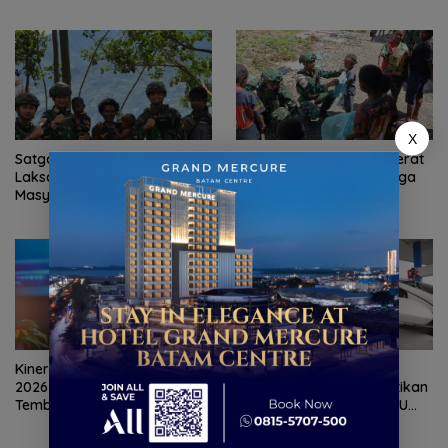
Terdampak Bencana Banjir
di Sumatera Barat
X
Satgas Yonif 136/Tuah Sakti
Satgas Yonif 136/TS Pererat
Laksanakan Anjangsana ke
Silaturahmi dengan Warga
Masyarakat Kampung
Kampung Wiringgame
Agaphe, Wujud Nyata
Melalui Komsos dan
Kepedulian TNI
Pembagian Baju
Kinerja Telkom Semester I
Pertamina Patra Niaga
2026 Tumbuh, Pendapatan
Regional Sumbagut Pastikan
Tembus Rp75,9 Triliun
Keandalan Layanan SPBU
Bersama Dewan Komisaris
dan Direktur Transformasi,