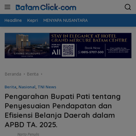
Langsung
ke
konten
Headline
Kepri
MENYAPA NUSANTARA
Beranda
Berita
Berita
,
Nasional
,
TNI News
Pengarahan Bupati Pati tentang
Penyesuaian Pendapatan dan
Efisiensi Belanja Daerah dalam
APBD TA. 2025.
Narto Penulis