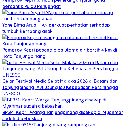
Pemprov Kepri tambah penerangan jalan guna
percantik Pulau Penyengat
Yane Bima Arya: HAN perkuat perhatian terhadap
tumbuh kembang anak
Pemprov Kepri pasang pipa utama air bersih 4 km di
Kota Tanjungpinang
Gelar Festival Media Selat Malaka 2026 di Batam dan
Tanjungpinang, AJI Usung Isu Kebebasan Pers hingga
UNESCO
BP3MI Kepri: Warga Tanjungpinang disekap di Myanmar
sudah dibebaskan