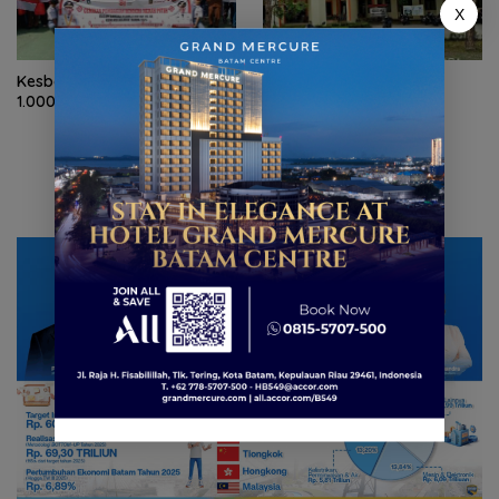
X
Kesbangpol Kepri bagikan
Sekolah Rakyat Natuna
1.000 Bendera Merah Putih
optimalkan asrama haji
untuk kegiatan belajar