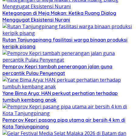
Ketegangan di Meja Makan: Ketika Ruang Dialog
Menggugat Eksistensi Nurani
Rutan Tanjungpinang fasilitasi warga binaan produksi
keripik pisang
Pemprov Kepri tambah penerangan jalan guna
percantik Pulau Penyengat
Yane Bima Arya: HAN perkuat perhatian terhadap
tumbuh kembang anak
Pemprov Kepri pasang pipa utama air bersih 4 km di
Kota Tanjungpinang