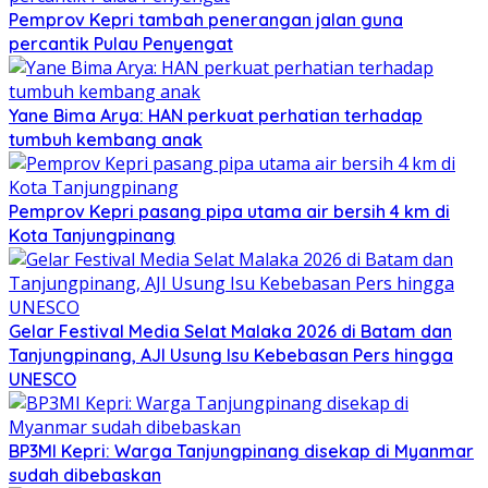
Pemprov Kepri tambah penerangan jalan guna
percantik Pulau Penyengat
Yane Bima Arya: HAN perkuat perhatian terhadap
tumbuh kembang anak
Pemprov Kepri pasang pipa utama air bersih 4 km di
Kota Tanjungpinang
Gelar Festival Media Selat Malaka 2026 di Batam dan
Tanjungpinang, AJI Usung Isu Kebebasan Pers hingga
UNESCO
BP3MI Kepri: Warga Tanjungpinang disekap di Myanmar
sudah dibebaskan