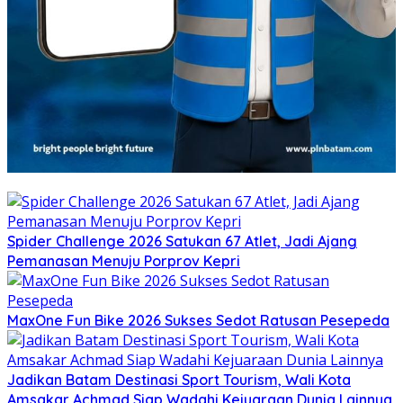
Spider Challenge 2026 Satukan 67 Atlet, Jadi Ajang
Pemanasan Menuju Porprov Kepri
MaxOne Fun Bike 2026 Sukses Sedot Ratusan Pesepeda
Jadikan Batam Destinasi Sport Tourism, Wali Kota
Amsakar Achmad Siap Wadahi Kejuaraan Dunia Lainnya