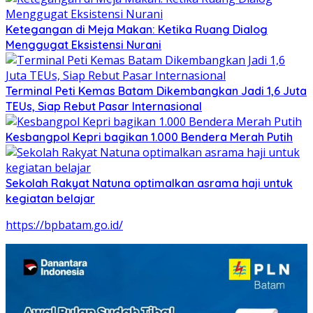
Ketegangan di Meja Makan: Ketika Ruang Dialog
Menggugat Eksistensi Nurani
Terminal Peti Kemas Batam Dikembangkan Jadi 1,6 Juta
TEUs, Siap Rebut Pasar Internasional
Kesbangpol Kepri bagikan 1.000 Bendera Merah Putih
Sekolah Rakyat Natuna optimalkan asrama haji untuk
kegiatan belajar
https://bpbatam.go.id/