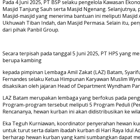
Pada 4 Juni 2025, PT BSP selaku pengelola Kawasan Eko
Masjid Tanjung Sauh serta Masjid Ngenang. Selanjutnya, 
Masjid-masjid yang menerima bantuan ini meliputi Masjid 
Ukhuwah Tiban Indah, dan Masjid Permasa. Selain itu, pe
dari pihak Panbil Group.
Secara terpisah pada tanggal 5 Juni 2025, PT HPS yang 
berupa kambing
kepada pimpinan Lembaga Amil Zakat (LAZ) Batam, Syarif
Fernandes selaku Ketua Himpunan Karyawan Muslim Wyndha
disaksikan oleh jajaran Head of Department Wyndham Panb
LAZ Batam merupakan lembaga yang berfokus pada pengelo
Program-program tersebut meliputi 5 Program Peduli (Pend
Rencananya, hewan kurban ini akan didistribusikan ke wila
Eka Teguh Kurniawan, koordinator penyerahan hewan kur
untuk turut serta dalam ibadah kurban di Hari Raya Idul
berharap hewan kurban yang kami sumbangkan dapat menja