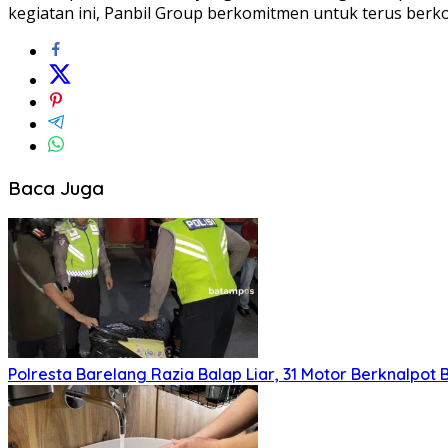
kegiatan ini, Panbil Group berkomitmen untuk terus berk
Baca Juga
Polresta Barelang Razia Balap Liar, 31 Motor Berknalpot 