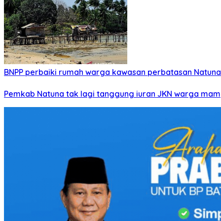
BNPP perbaiki rumah warga kawasan perbatasan Natuna
Pemkab Natuna tak lagi tanggung iuran JKN warga ma