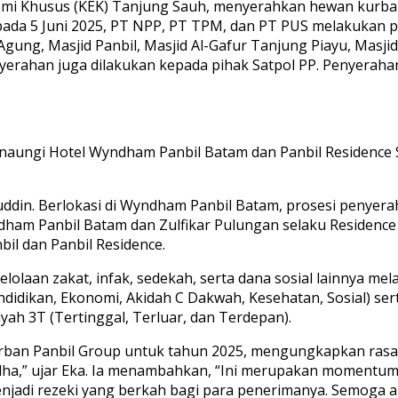
nomi Khusus (KEK) Tanjung Sauh, menyerahkan hewan kurba
pada 5 Juni 2025, PT NPP, PT TPM, dan PT PUS melakukan p
Agung, Masjid Panbil, Masjid Al-Gafur Tanjung Piayu, Masji
nyerahan juga dilakukan kepada pihak Satpol PP. Penyerah
menaungi Hotel Wyndham Panbil Batam dan Panbil Residenc
uddin. Berlokasi di Wyndham Panbil Batam, prosesi penyer
m Panbil Batam dan Zulfikar Pulungan selaku Residence M
il dan Panbil Residence.
laan zakat, infak, sedekah, serta dana sosial lainnya me
idikan, Ekonomi, Akidah C Dakwah, Kesehatan, Sosial) sert
yah 3T (Tertinggal, Terluar, dan Terdepan).
ban Panbil Group untuk tahun 2025, mengungkapkan rasa s
 Adha,” ujar Eka. Ia menambahkan, “Ini merupakan momentu
di rezeki yang berkah bagi para penerimanya. Semoga amal