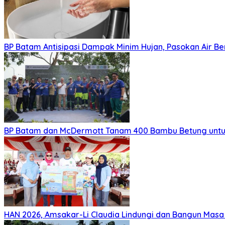
BP Batam Antisipasi Dampak Minim Hujan, Pasokan Air Be
BP Batam dan McDermott Tanam 400 Bambu Betung untu
HAN 2026, Amsakar-Li Claudia Lindungi dan Bangun Mas