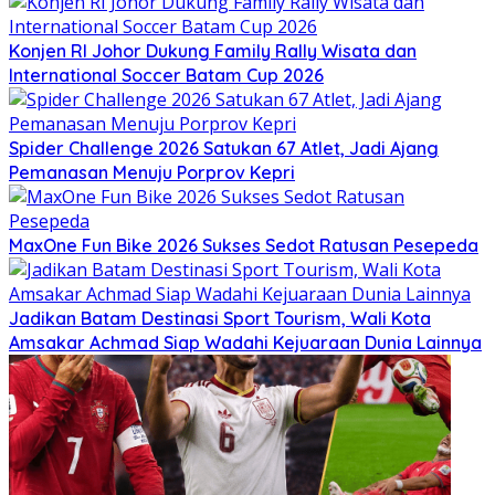
Konjen RI Johor Dukung Family Rally Wisata dan
International Soccer Batam Cup 2026
Spider Challenge 2026 Satukan 67 Atlet, Jadi Ajang
Pemanasan Menuju Porprov Kepri
MaxOne Fun Bike 2026 Sukses Sedot Ratusan Pesepeda
Jadikan Batam Destinasi Sport Tourism, Wali Kota
Amsakar Achmad Siap Wadahi Kejuaraan Dunia Lainnya