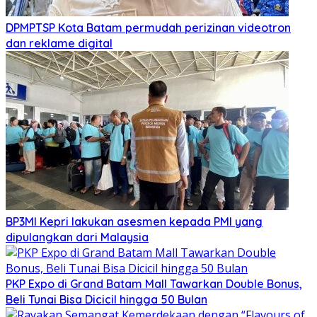
DPMPTSP Kota Batam permudah perizinan videotron
dan reklame digital
BP3MI Kepri lakukan asesmen kepada PMI yang
dipulangkan dari Malaysia
PKP Expo di Grand Batam Mall Tawarkan Double Bonus,
Beli Tunai Bisa Dicicil hingga 50 Bulan