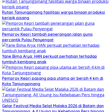
Rutan Tanjungpinang fasilitasi warga binaan produksi
keripik pisang
Pemprov Kepri tambah penerangan jalan guna
percantik Pulau Penyengat
Yane Bima Arya: HAN perkuat perhatian terhadap
tumbuh kembang anak
Pemprov Kepri pasang pipa utama air bersih 4 km di
Kota Tanjungpinang
Gelar Festival Media Selat Malaka 2026 di Batam dan
Tanjungpinang, AJI Usung Isu Kebebasan Pers hingga