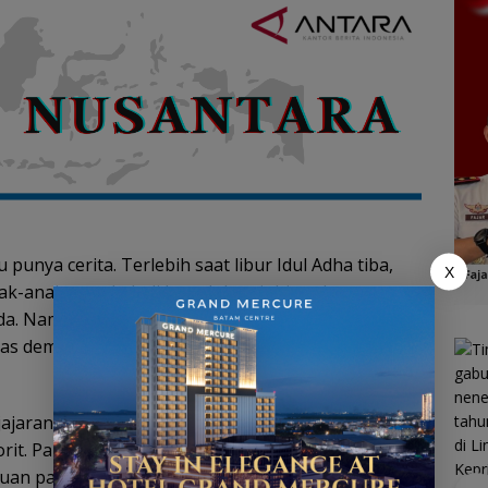
punya cerita. Terlebih saat libur Idul Adha tiba,
X
k-anak merekah di bawah langit biru, dan tempat-
a. Namun, di balik keceriaan itu, ada sosok-sosok
as demi satu tujuan mulia: menjaga keamanan dan
jajaran Kepolisian Resor (Polres) Lingga menebar
orit. Pantai Batu Berdaun, Air Terjun Resun, Pantai
n patroli Polres Lingga dan polsek jajaran.