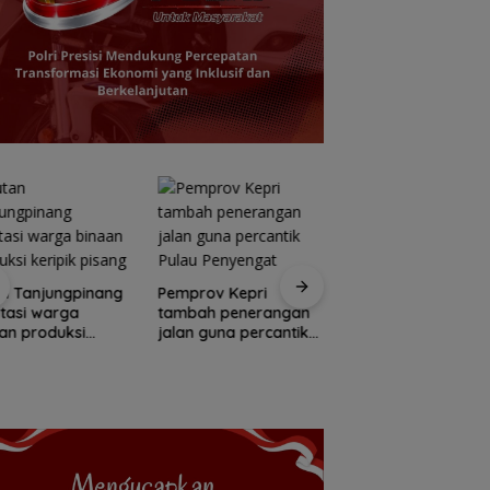
Yane Bima Arya: H
n Tanjungpinang
Pemprov Kepri
perkuat perhatian
litasi warga
tambah penerangan
terhadap tumbuh
an produksi
jalan guna percantik
kembang anak
pik pisang
Pulau Penyengat