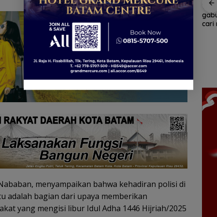
Tim
gab
Patroli
Tim SAR
cari
dialogis
temukan
tahu
Polres Lingga
nenek hilang
Belanja
di L
perkuat
di hutan
Perlengkapa
Kepr
kemitraan
Lingga dalam
n Sekolah di
m
dengan
kondisi
Gramedia
masyarakat
selamat
Sekarang!
ncam,
Bisa Menang
Mobil dan
an
Liburan ke
n
Jepang
kan
matan
elaut
Nababan, menyampaikan bahwa kehadiran polisi di
 Itu adalah bagian dari upaya memberikan
at yang mengisi libur Idul Adha 1446 Hijriah/2025