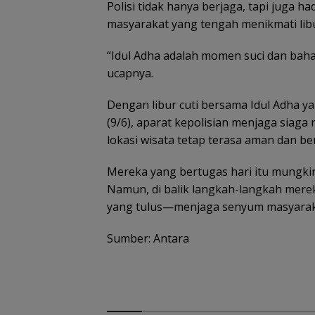
Polisi tidak hanya berjaga, tapi juga 
masyarakat yang tengah menikmati lib
“Idul Adha adalah momen suci dan bahag
ucapnya.
Dengan libur cuti bersama Idul Adha y
(9/6), aparat kepolisian menjaga siaga
lokasi wisata tetap terasa aman dan be
Mereka yang bertugas hari itu mungki
Namun, di balik langkah-langkah merek
ASN Tanjungpinang
SAR Tanjungpin
dapat dispensasi
siaga 24 jam
yang tulus—menjaga senyum masyarakat
antar anak hari
antisipasi cuac
emprov Kepri Siap
pertama sekolah
perairan Kepri
elar Peringatan Hari
Sumber: Antara
nak Nasional 23-24
uli 2026, Dihadiri Selvi
nanda dan SERUNI
MP