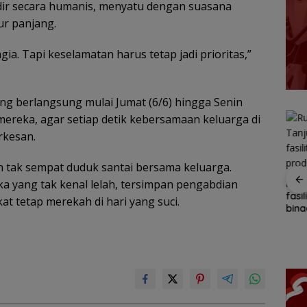
hadir secara humanis, menyatu dengan suasana
ur panjang.
ia. Tapi keselamatan harus tetap jadi prioritas,”
ang berlangsung mulai Jumat (6/6) hingga Senin
 mereka, agar setiap detik kebersamaan keluarga di
rkesan.
n tak sempat duduk santai bersama keluarga.
a yang tak kenal lelah, tersimpan pengabdian
ang
BPS Catat Jumlah
Ketegangan di Meja
Ruta
Penduduk Miskin di
Makan: Ketika Ruang
fasi
 tetap merekah di hari yang suci.
a buruk
Kepri Turun 3,3 Ribu
Dialog Menggugat
bina
Orang
Eksistensi Nurani
keri