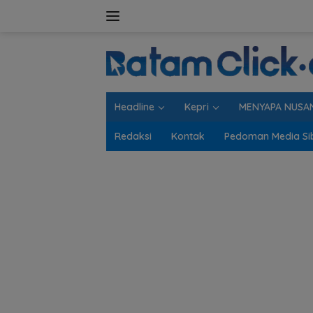
Langsung
ke
konten
Headline
Kepri
MENYAPA NUSA
Redaksi
Kontak
Pedoman Media Si