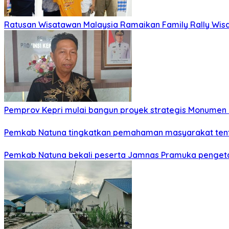
Ratusan Wisatawan Malaysia Ramaikan Family Rally Wisa
Pemprov Kepri mulai bangun proyek strategis Monumen 
Pemkab Natuna tingkatkan pemahaman masyarakat tent
Pemkab Natuna bekali peserta Jamnas Pramuka penget