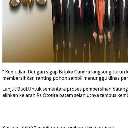
” Kemudian Dengan sigap Bripka Gandra langsung turun 
membersihkan ranting pohon sambil menunggu dinas pertam
Lanjut Budi,Untuk sementara proses pembersihan batang d
alihkan ke arah Rs Ototita batam selanjutnya tembus kemba
Kurang lebih 30 menit pohon tumbang bisa teratasi.