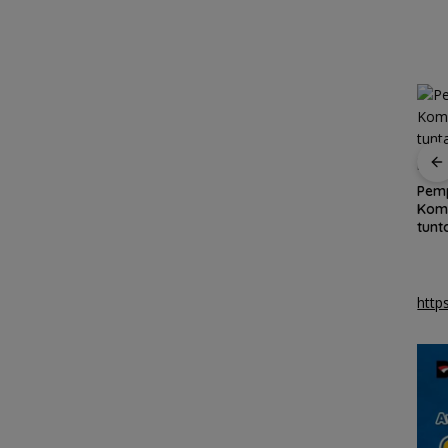
RUNI
SAR Tanjungpinang
Pemkab Natuna
Pemp
ru
siaga 24 jam
gandeng Polteknas
Komd
han
antisipasi cuaca buruk
berikan beasiswa
tunt
k
perairan Kepri
kepada 30 pelajar
di p
http