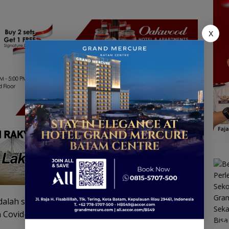
X
dalah salah satu upaya memutus mata rantai
 Covid-19 pada anak-anak.