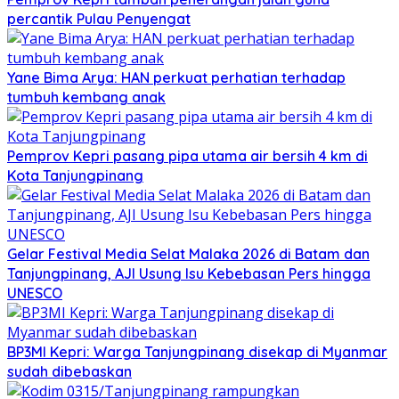
percantik Pulau Penyengat
Yane Bima Arya: HAN perkuat perhatian terhadap
tumbuh kembang anak
Pemprov Kepri pasang pipa utama air bersih 4 km di
Kota Tanjungpinang
Gelar Festival Media Selat Malaka 2026 di Batam dan
Tanjungpinang, AJI Usung Isu Kebebasan Pers hingga
UNESCO
BP3MI Kepri: Warga Tanjungpinang disekap di Myanmar
sudah dibebaskan