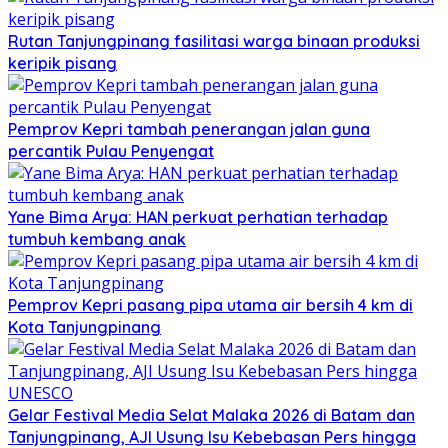
Rutan Tanjungpinang fasilitasi warga binaan produksi
keripik pisang
Pemprov Kepri tambah penerangan jalan guna
percantik Pulau Penyengat
Yane Bima Arya: HAN perkuat perhatian terhadap
tumbuh kembang anak
Pemprov Kepri pasang pipa utama air bersih 4 km di
Kota Tanjungpinang
Gelar Festival Media Selat Malaka 2026 di Batam dan
Tanjungpinang, AJI Usung Isu Kebebasan Pers hingga