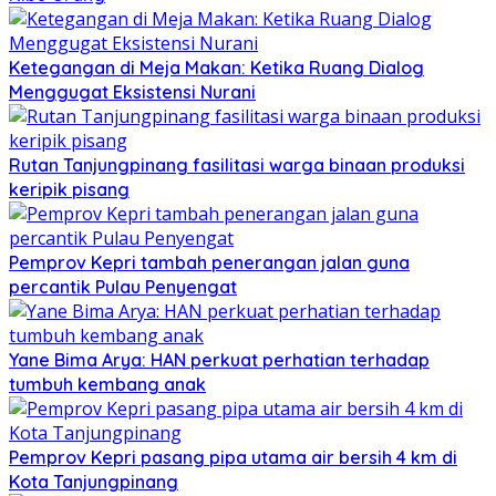
Ketegangan di Meja Makan: Ketika Ruang Dialog
Menggugat Eksistensi Nurani
Rutan Tanjungpinang fasilitasi warga binaan produksi
keripik pisang
Pemprov Kepri tambah penerangan jalan guna
percantik Pulau Penyengat
Yane Bima Arya: HAN perkuat perhatian terhadap
tumbuh kembang anak
Pemprov Kepri pasang pipa utama air bersih 4 km di
Kota Tanjungpinang