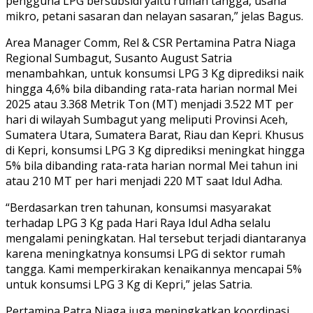
pengguna LPG bersubsidi yaitu rumah tangga, usaha
mikro, petani sasaran dan nelayan sasaran,” jelas Bagus.
Area Manager Comm, Rel & CSR Pertamina Patra Niaga
Regional Sumbagut, Susanto August Satria
menambahkan, untuk konsumsi LPG 3 Kg diprediksi naik
hingga 4,6% bila dibanding rata-rata harian normal Mei
2025 atau 3.368 Metrik Ton (MT) menjadi 3.522 MT per
hari di wilayah Sumbagut yang meliputi Provinsi Aceh,
Sumatera Utara, Sumatera Barat, Riau dan Kepri. Khusus
di Kepri, konsumsi LPG 3 Kg diprediksi meningkat hingga
5% bila dibanding rata-rata harian normal Mei tahun ini
atau 210 MT per hari menjadi 220 MT saat Idul Adha.
“Berdasarkan tren tahunan, konsumsi masyarakat
terhadap LPG 3 Kg pada Hari Raya Idul Adha selalu
mengalami peningkatan. Hal tersebut terjadi diantaranya
karena meningkatnya konsumsi LPG di sektor rumah
tangga. Kami memperkirakan kenaikannya mencapai 5%
untuk konsumsi LPG 3 Kg di Kepri,” jelas Satria.
Pertamina Patra Niaga juga meningkatkan koordinasi