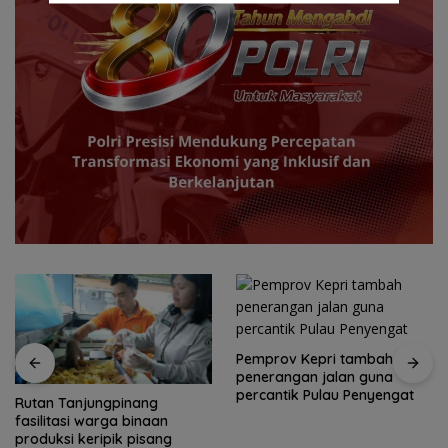
Pemprov Kepri tambah
penerangan jalan guna
percantik Pulau Penyengat
Yane Bima Arya: HAN
perkuat perhatian terhadap
tumbuh kembang anak