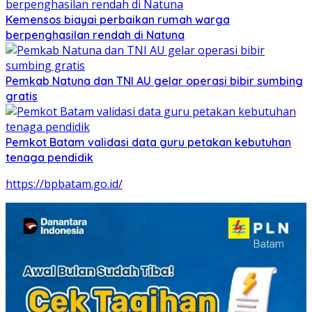
Kemensos biayai perbaikan rumah warga
berpenghasilan rendah di Natuna
Pemkab Natuna dan TNI AU gelar operasi bibir sumbing
gratis
Pemkot Batam validasi data guru petakan kebutuhan
tenaga pendidik
https://bpbatam.go.id/