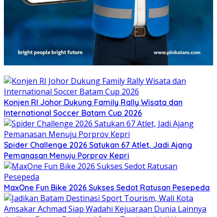
Konjen RI Johor Dukung Family Rally Wisata dan
International Soccer Batam Cup 2026
Spider Challenge 2026 Satukan 67 Atlet, Jadi Ajang
Pemanasan Menuju Porprov Kepri
MaxOne Fun Bike 2026 Sukses Sedot Ratusan Pesepeda