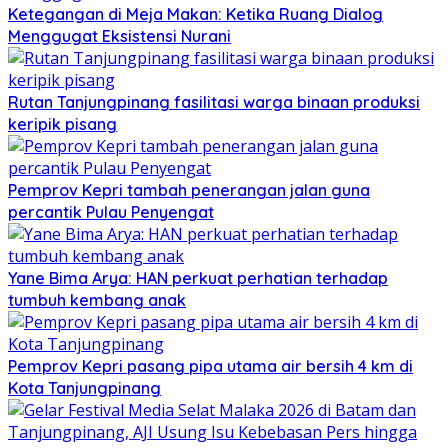
Ketegangan di Meja Makan: Ketika Ruang Dialog
Menggugat Eksistensi Nurani
Rutan Tanjungpinang fasilitasi warga binaan produksi
keripik pisang
Pemprov Kepri tambah penerangan jalan guna
percantik Pulau Penyengat
Yane Bima Arya: HAN perkuat perhatian terhadap
tumbuh kembang anak
Pemprov Kepri pasang pipa utama air bersih 4 km di
Kota Tanjungpinang