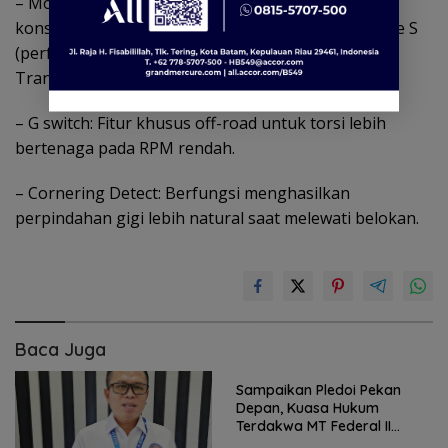
– Mode DCT: Tersedia Mode D (keseimbangan
konsumsi bahan bakar dan kenyamanan) dan Mode S
(performa sport), melengkapi mode Manual
Transmission.
– G switch: Fitur khusus off-road untuk torsi lebih
bertenaga pada RPM rendah.
– ⁠Cornering Detect: Berfungsi menghasilkan
perpindahan gigi lebih natural saat melewati belokan.
Baca Juga
Sampaikan Pledoi Pekan
Depan, Kuasa Hukum
Terdakwa MT Federal II
Harapkan Keadilan