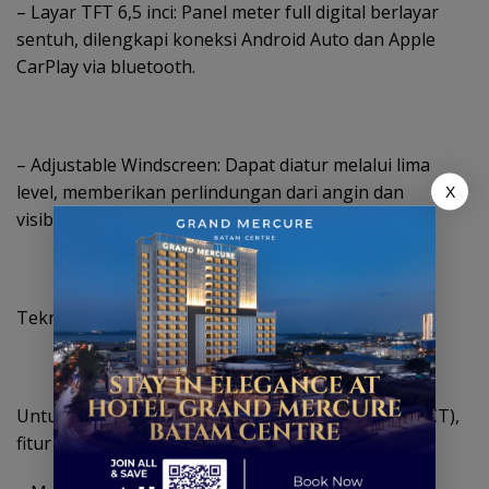
– Layar TFT 6,5 inci: Panel meter full digital berlayar
sentuh, dilengkapi koneksi Android Auto dan Apple
CarPlay via bluetooth.
– Adjustable Windscreen: Dapat diatur melalui lima
level, memberikan perlindungan dari angin dan
X
visibilitas optimal saat perjalanan jauh.
Teknologi DCT untuk Kenyamanan Maksimal
Untuk model dengan Dual Clutch Transmission (DCT),
fitur ini semakin disempurnakan: