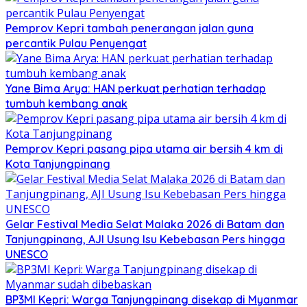
Pemprov Kepri tambah penerangan jalan guna
percantik Pulau Penyengat
Yane Bima Arya: HAN perkuat perhatian terhadap
tumbuh kembang anak
Pemprov Kepri pasang pipa utama air bersih 4 km di
Kota Tanjungpinang
Gelar Festival Media Selat Malaka 2026 di Batam dan
Tanjungpinang, AJI Usung Isu Kebebasan Pers hingga
UNESCO
BP3MI Kepri: Warga Tanjungpinang disekap di Myanmar