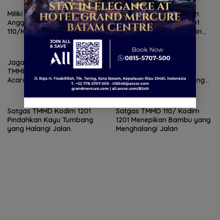
Miliki Hati yang Santun,
Waktu Luang Di Gunakan
Anggota Satgas TMMD
Satgas TMMD Kodim 1201
110/Kodim 1201 Pimpin Nenek
Untuk Komunikasi Dengan
Senah Pulang Kerumahnya
Warga
Jaga Keakraban, Satgas
Gunakan Pakaian Adat
TMMD Kodim 1201 Bikin
Dayak, Dansatgas:
Acara Bakar-Bakar
Lestarikan Agar Tak Hilang
Dimakan Zaman
Satgas TMMD Kodim 1201
Satgas TMMD 110/ Kodim
Pindahkan Kayu Tumbang
1201 Menepikan Bambu yang
yang Halangi Jalan
Menghalangi Jalan