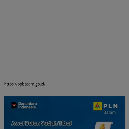
https://bpbatam.go.id/