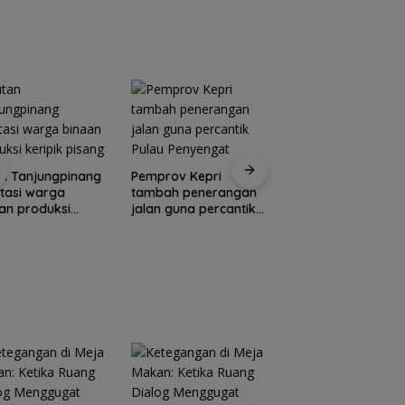
M
a Menang
dan Jaga
Po
l dan
Ekonomi
I
ran ke
Masyarakat
N
ang
Pesisir
U
K
S
Yane Bima Arya: H
n Tanjungpinang
Pemprov Kepri
perkuat perhatian
litasi warga
tambah penerangan
terhadap tumbuh
an produksi
jalan guna percantik
kembang anak
pik pisang
Pulau Penyengat