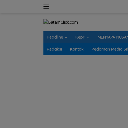
Langsung
ke
konten
Headline
Kepri
MENYAPA NUSA
Redaksi
Kontak
Pedoman Media Si