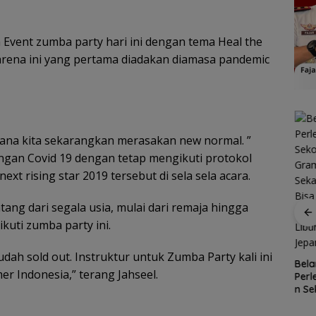
 Event zumba party hari ini dengan tema Heal the
arena ini yang pertama diadakan diamasa pandemic
mana kita sekarangkan merasakan new normal. ”
ngan Covid 19 dengan tetap mengikuti protokol
 rising star 2019 tersebut di sela sela acara.
ang dari segala usia, mulai dari remaja hingga
R
uti zumba party ini.
gan
Patroli
nek 68
dialogis
ilang
sudah sold out. Instruktur untuk Zumba Party kali ini
Polres Lingga
Kawasan
Bela
ga
perkuat
er Indonesia,” terang Jahseel.
Konservasi
Per
Cuaca
kemitraan
Lingga
n Se
Ekstrem
dengan
Disiapkan,
Gra
Lingga
masyarakat
Lindungi Laut
Seka