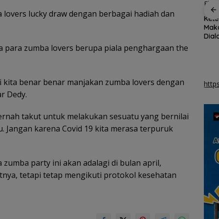
ri
 lovers lucky draw dengan berbagai hadiah dan
Sekolah Rakyat
ASITA Kepri Travel
Kete
Putih
Natuna optimalkan
Mart 2026 Bidik
Maka
asrama haji untuk
Kenaikan Wisatawan
Dia
kegiatan belajar
30 Persen
Eksi
da para zumba lovers berupa piala penghargaan the
.
ini kita benar benar manjakan zumba lovers dengan
http
r Dedy.
rnah takut untuk melakukan sesuatu yang bernilai
. Jangan karena Covid 19 kita merasa terpuruk
 zumba party ini akan adalagi di bulan april,
tnya, tetapi tetap mengikuti protokol kesehatan