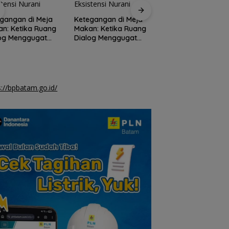
gangan di Meja
Ketegangan di Meja
n: Ketika Ruang
Makan: Ketika Ruang
Terminal Peti Kema
log Menggugat
Dialog Menggugat
Batam Dikembang
stensi Nurani
Eksistensi Nurani
Jadi 1,6 Juta TEUs,
Siap Rebut Pasar
Internasional
s://bpbatam.go.id/