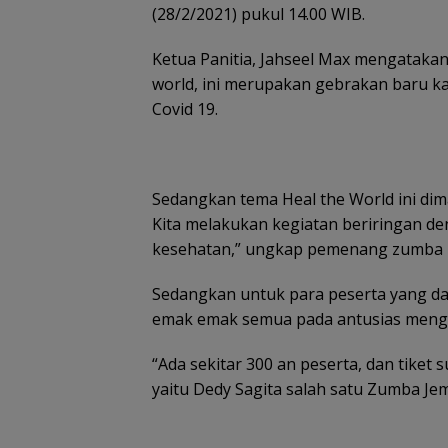
(28/2/2021) pukul 14.00 WIB.
Ketua Panitia, Jahseel Max mengatakan
world, ini merupakan gebrakan baru k
Covid 19.
Sedangkan tema Heal the World ini di
Kita melakukan kegiatan beriringan de
kesehatan,” ungkap pemenang zumba next
Sedangkan untuk para peserta yang dat
Tim SA
emak emak semua pada antusias mengik
gabun
Tim SAR
cari ne
temukan
tahun h
“Ada sekitar 300 an peserta, dan tiket 
nenek hilang
Belanja
di Ling
di hutan
yaitu Dedy Sagita salah satu Zumba Jem
Perlengkapa
Kepri
Lingga dalam
n Sekolah di
kondisi
Gramedia
selamat
Sekarang!