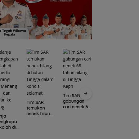
Tim SAR
gabungan
Tim SAR
cari nenek 68
temukan
tahun hilang
nenek hilang
nja
Kawasan
di Lingga
di hutan
lengkapa
Konservasi
C
Kepri
Lingga dalam
kolah di
Lingga
E
kondisi
media
Disiapkan,
L
selamat
rang!
Lindungi Laut