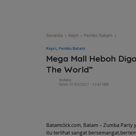
Beranda
Kepri
Pemko Batam
Kepri
,
Pemko Batam
Mega Mall Heboh Dig
The World”
Redaksi
Senin, 01/03/2021 - 13:42 WIB
Batamclick.com, Batam – Zumba Party y
itu terlihat sangat bersemangat,berte