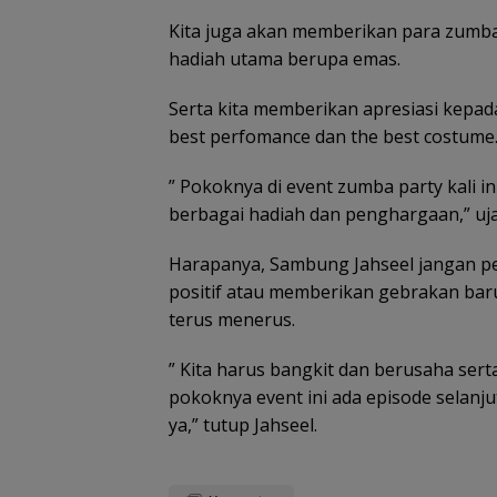
Kesbangpol Kep
Kita juga akan memberikan para zumba
bagikan 1.000
hadiah utama berupa emas.
Bendera Merah 
Serta kita memberikan apresiasi kepa
best perfomance dan the best costume
” Pokoknya di event zumba party kali 
berbagai hadiah dan penghargaan,” uja
Harapanya, Sambung Jahseel jangan pe
positif atau memberikan gebrakan baru
terus menerus.
” Kita harus bangkit dan berusaha serta
pokoknya event ini ada episode selanju
ya,” tutup Jahseel.