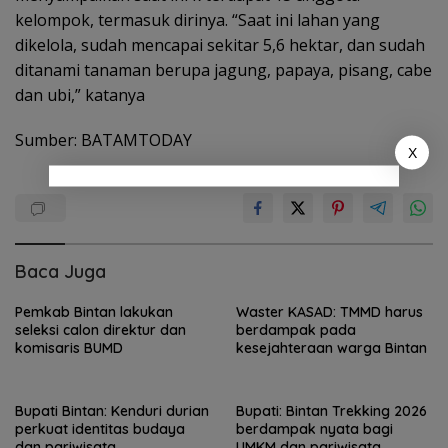
kelompok, termasuk dirinya. “Saat ini lahan yang
dikelola, sudah mencapai sekitar 5,6 hektar, dan sudah
ditanami tanaman berupa jagung, papaya, pisang, cabe
dan ubi,” katanya
Sumber: BATAMTODAY
X
Baca Juga
Pemkab Bintan lakukan
Waster KASAD: TMMD harus
seleksi calon direktur dan
berdampak pada
komisaris BUMD
kesejahteraan warga Bintan
Bupati Bintan: Kenduri durian
Bupati: Bintan Trekking 2026
perkuat identitas budaya
berdampak nyata bagi
dan pariwisata
UMKM dan pariwisata