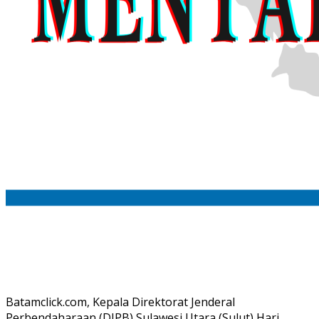
Batamclick.com, Kepala Direktorat Jenderal
Perbendaharaan (DJPB) Sulawesi Utara (Sulut) Hari