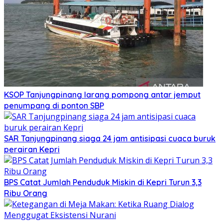
KSOP Tanjungpinang larang pompong antar jemput
penumpang di ponton SBP
SAR Tanjungpinang siaga 24 jam antisipasi cuaca buruk
perairan Kepri
BPS Catat Jumlah Penduduk Miskin di Kepri Turun 3,3
Ribu Orang