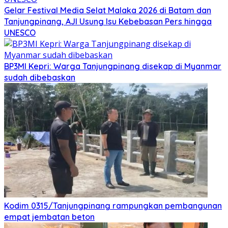
Gelar Festival Media Selat Malaka 2026 di Batam dan
Tanjungpinang, AJI Usung Isu Kebebasan Pers hingga
UNESCO
BP3MI Kepri: Warga Tanjungpinang disekap di Myanmar
sudah dibebaskan
Kodim 0315/Tanjungpinang rampungkan pembangunan
empat jembatan beton