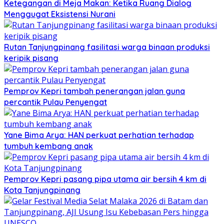
Ketegangan di Meja Makan: Ketika Ruang Dialog
Menggugat Eksistensi Nurani
Rutan Tanjungpinang fasilitasi warga binaan produksi
keripik pisang
Pemprov Kepri tambah penerangan jalan guna
percantik Pulau Penyengat
Yane Bima Arya: HAN perkuat perhatian terhadap
tumbuh kembang anak
Pemprov Kepri pasang pipa utama air bersih 4 km di
Kota Tanjungpinang