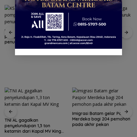
KSOP Tanjungpinang larang
SAR Tanjungpinang siaga 24
pompong antar jemput
jam antisipasi cuaca buruk
penumpang di ponton SBP
perairan Kepri
Imigrasi Batam gelar Paspor
Merdeka bagi 204 pemohon
TNI AL gagalkan
pada akhir pekan
penyelundupan 1,3 ton
ketamin dari Kapal MV King
Sun