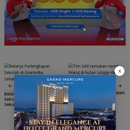
X
Tim SAR temukan nenek
hilang di hutan Lingga dalam
Belanja Perlengkapan
kondisi selamat
Sekolah di Gramedia
Sekarang! Bisa Menang Mobil
dan Liburan ke Jepang