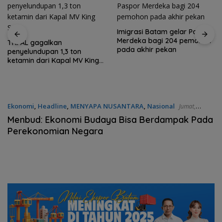
Imigrasi Batam gelar Paspor
Merdeka bagi 204 pemohon
TNI AL gagalkan
pada akhir pekan
penyelundupan 1,3 ton
ketamin dari Kapal MV King
Sun
Ekonomi
,
Headline
,
MENYAPA NUSANTARA
,
Nasional
Jumat,
02/05/2025 - 12:54 WIB
Menbud: Ekonomi Budaya Bisa Berdampak Pada
Perekonomian Negara