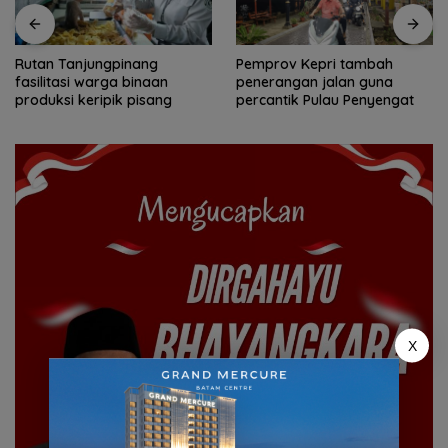
Pemprov Kepri tambah
Yane Bima Arya: HAN
penerangan jalan guna
perkuat perhatian terhadap
percantik Pulau Penyengat
tumbuh kembang anak
X