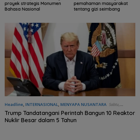
pemahaman masyarakat
peserta Jamnas Pramuka
tentang gizi seimbang
pengetahuan geopark
Headline
,
INTERNASIONAL
,
MENYAPA NUSANTARA
Sabtu,
24/05/2025 - 11:28 WIB
Trump Tandatangani Perintah Bangun 10 Reaktor
Nuklir Besar dalam 5 Tahun