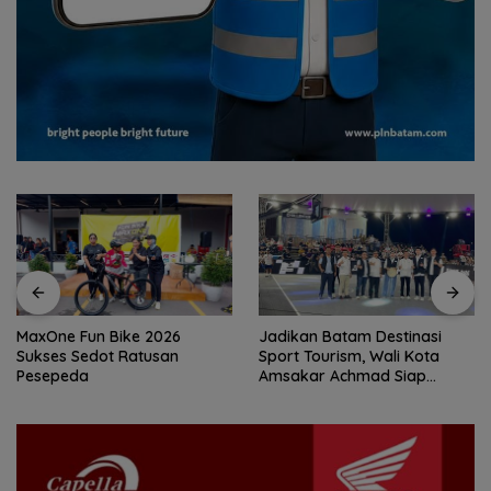
Jadikan Batam Destinasi
15 Gempuran Antar Spanyol
Sport Tourism, Wali Kota
ke Perempat Final Piala
Amsakar Achmad Siap
Dunia 2026 (Ronaldo Angkat
Wadahi Kejuaraan Dunia
Koper)
Lainnya