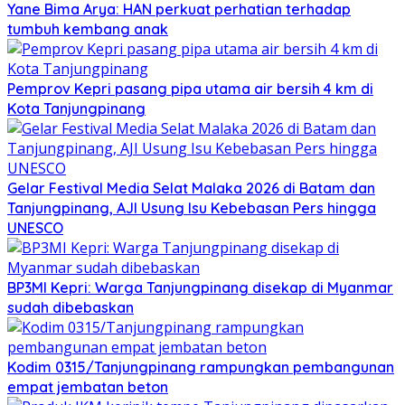
Yane Bima Arya: HAN perkuat perhatian terhadap
tumbuh kembang anak
Pemprov Kepri pasang pipa utama air bersih 4 km di
Kota Tanjungpinang
Gelar Festival Media Selat Malaka 2026 di Batam dan
Tanjungpinang, AJI Usung Isu Kebebasan Pers hingga
UNESCO
BP3MI Kepri: Warga Tanjungpinang disekap di Myanmar
sudah dibebaskan
Kodim 0315/Tanjungpinang rampungkan pembangunan
empat jembatan beton