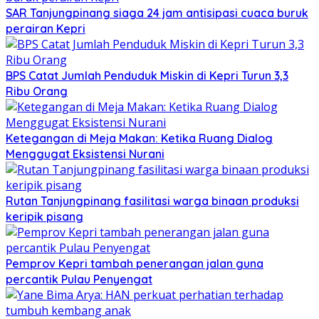
SAR Tanjungpinang siaga 24 jam antisipasi cuaca buruk
perairan Kepri
BPS Catat Jumlah Penduduk Miskin di Kepri Turun 3,3
Ribu Orang
Ketegangan di Meja Makan: Ketika Ruang Dialog
Menggugat Eksistensi Nurani
Rutan Tanjungpinang fasilitasi warga binaan produksi
keripik pisang
Pemprov Kepri tambah penerangan jalan guna
percantik Pulau Penyengat