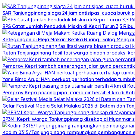
SAR Tanjungpinang siaga 24 jam antisipasi cuaca buruk p
BPS Catat Jumlah Penduduk Miskin di Kepri Turun 3,3 Rib
Ketegangan di Meja Makan: Ketika Ruang Dialog Menggug
Rutan Tanjungpinang fasilitasi warga binaan produksi ker
Pemprov Kepri tambah penerangan jalan guna percantik
Yane Bima Arya: HAN perkuat perhatian terhadap tumb
Pemprov Kepri pasang pipa utama air bersih 4 km di Kot
Gelar Festival Media Selat Malaka 2026 di Batam dan Ta
BP3MI Kepri: Warga Tanjungpinang disekap di Myanmar 
Kodim 0315/Tanjungpinang rampungkan pembangunan e