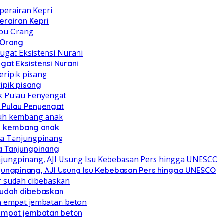
erairan Kepri
u Orang
at Eksistensi Nurani
ipik pisang
 Pulau Penyengat
uh kembang anak
a Tanjungpinang
njungpinang, AJI Usung Isu Kebebasan Pers hingga UNESCO
sudah dibebaskan
mpat jembatan beton