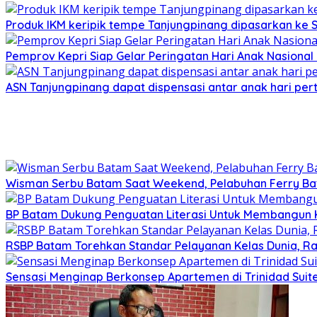
Produk IKM keripik tempe Tanjungpinang dipasarkan ke 
Pemprov Kepri Siap Gelar Peringatan Hari Anak Nasional 
ASN Tanjungpinang dapat dispensasi antar anak hari pe
Wisman Serbu Batam Saat Weekend, Pelabuhan Ferry B
BP Batam Dukung Penguatan Literasi Untuk Membangun 
RSBP Batam Torehkan Standar Pelayanan Kelas Dunia, Ra
Sensasi Menginap Berkonsep Apartemen di Trinidad Suites