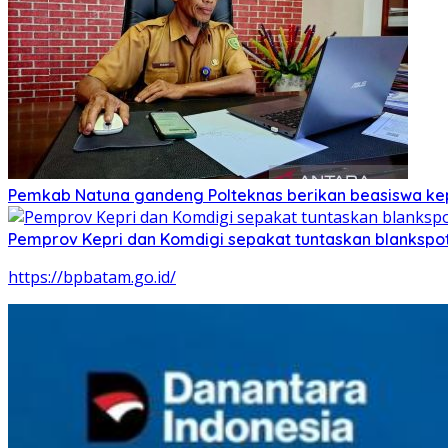
Pemkab Natuna gandeng Polteknas berikan beasiswa kep
Pemprov Kepri dan Komdigi sepakat tuntaskan blankspot
https://bpbatam.go.id/