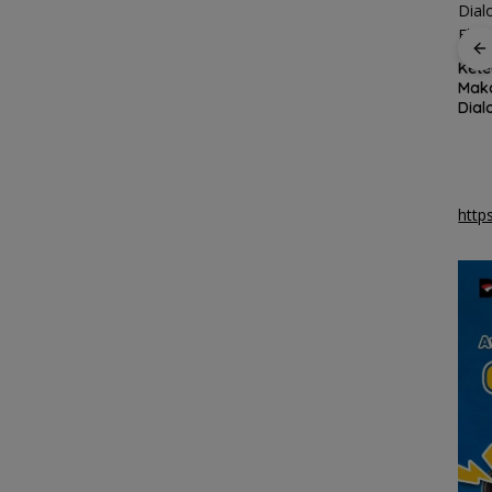
ri
ASITA Kepri Travel
Sekolah Rakyat
Kete
Putih
Mart 2026 Bidik
Natuna optimalkan
Maka
Kenaikan Wisatawan
asrama haji untuk
Dia
30 Persen
kegiatan belajar
Eksi
http