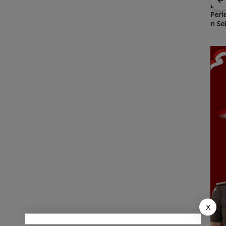
R
Kawasan
Cuaca
Patroli
Bela
gan
Konservasi
Ekstrem
dialogis
Per
nek 68
Lingga
Lingga
Polres Lingga
n Se
ilang
Disiapkan,
Mengancam,
perkuat
Gra
ga
Lindungi Laut
Polisi
kemitraan
Seka
dan Jaga
Ingatkan
dengan
Bis
Ekonomi
Nelayan
masyarakat
Mobi
Masyarakat
Utamakan
Libu
Pesisir
Keselamatan
Jep
Saat Melaut
X