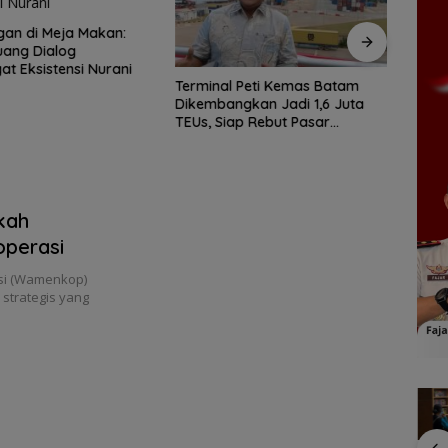
Kesb
1.000
an di Meja Makan:
uang Dialog
t Eksistensi Nurani
Terminal Peti Kemas Batam
Dikembangkan Jadi 1,6 Juta
TEUs, Siap Rebut Pasar
Internasional
kah
operasi
asi (Wamenkop)
strategis yang