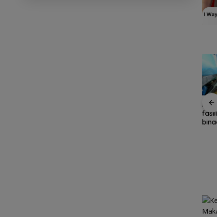
Ruta
Ketegangan di Meja
fasi
sidak
Makan: Ketika Ruang
bina
ikan
Dialog Menggugat
Marina Ferry Ubah
keri
 aman
Eksistensi Nurani
Jadwal Pelayaran
Johor Bahru–
Tanjungpinang, dari
Satu Kali Menjadi Dua
Kali pada Akhir Pekan