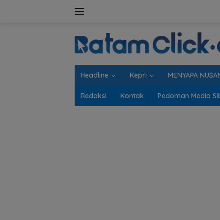
Langsung
ke
konten
Headline
Kepri
MENYAPA NUSA
Redaksi
Kontak
Pedoman Media Si