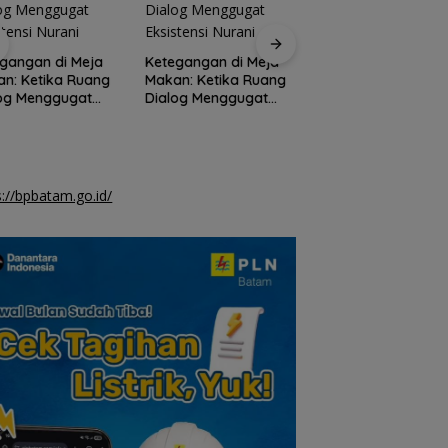
gangan di Meja
Ketegangan di Meja
n: Ketika Ruang
Makan: Ketika Ruang
Terminal Peti Kema
log Menggugat
Dialog Menggugat
Batam Dikembang
stensi Nurani
Eksistensi Nurani
Jadi 1,6 Juta TEUs,
Siap Rebut Pasar
Internasional
s://bpbatam.go.id/