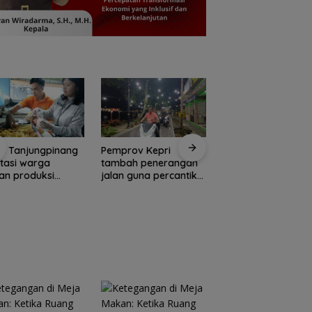
n Tanjungpinang
Pemprov Kepri
Yane Bima Arya: H
litasi warga
tambah penerangan
perkuat perhatian
an produksi
jalan guna percantik
terhadap tumbuh
pik pisang
Pulau Penyengat
kembang anak