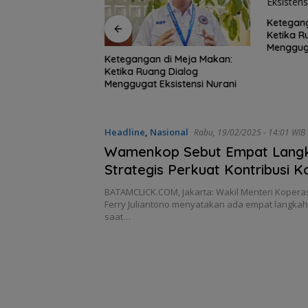
Ketegang
Ketika R
Mengguga
Ketegangan di Meja Makan:
Travel Mart 2026
Ketika Ruang Dialog
kan Wisatawan 30
Menggugat Eksistensi Nurani
Headline
,
Nasional
Rabu, 19/02/2025 - 14:01 WIB
Wamenkop Sebut Empat Lang
Strategis Perkuat Kontribusi K
BATAMCLICK.COM, Jakarta: Wakil Menteri Koper
Ferry Juliantono menyatakan ada empat langkah 
saat…