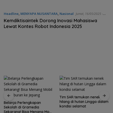
Natuna
Headline
,
MENYAPA NUSANTARA
,
Nasional
Jumat, 16/05/2025 -
15:54 WIB
Kemdiktisaintek Dorong Inovasi Mahasiswa
Lewat Kontes Robot Indonesia 2025
Tim SAR temukan nenek
hilang di hutan Lingga dalam
Belanja Perlengkapan
kondisi selamat
Sekolah di Gramedia
Sekarang! Bisa Menang Mobil