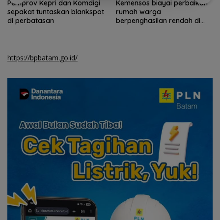
Pemprov Kepri dan Komdigi
Kemensos biayai perbaikan
sepakat tuntaskan blankspot
rumah warga
di perbatasan
berpenghasilan rendah di
Natuna
https://bpbatam.go.id/