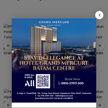
dan Liburan ke Jepang
X
BPS Catat Jumlah Penduduk
Ketegangan di Meja Makan:
Miskin di Kepri Turun 3,3 Ribu
Ketika Ruang Dialog
Orang
Menggugat Eksistensi Nurani