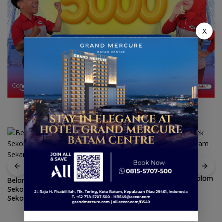
X
Tim SAR temukan nenek
hilang di hutan Lingga dalam
Belanja Perlengkapan
kondisi selamat
Sekolah di Gramedia
Sekarang! Bisa Menang Mobil
dan Liburan ke Jepang