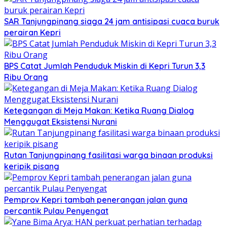
SAR Tanjungpinang siaga 24 jam antisipasi cuaca buruk
perairan Kepri
BPS Catat Jumlah Penduduk Miskin di Kepri Turun 3,3
Ribu Orang
Ketegangan di Meja Makan: Ketika Ruang Dialog
Menggugat Eksistensi Nurani
Rutan Tanjungpinang fasilitasi warga binaan produksi
keripik pisang
Pemprov Kepri tambah penerangan jalan guna
percantik Pulau Penyengat