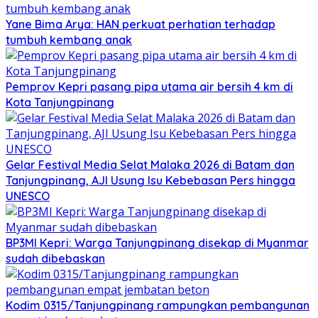
Yane Bima Arya: HAN perkuat perhatian terhadap
tumbuh kembang anak
Pemprov Kepri pasang pipa utama air bersih 4 km di
Kota Tanjungpinang
Gelar Festival Media Selat Malaka 2026 di Batam dan
Tanjungpinang, AJI Usung Isu Kebebasan Pers hingga
UNESCO
BP3MI Kepri: Warga Tanjungpinang disekap di Myanmar
sudah dibebaskan
Kodim 0315/Tanjungpinang rampungkan pembangunan