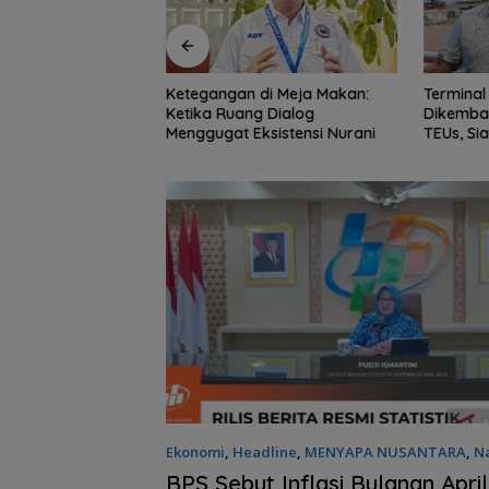
di Meja Makan:
Ketegangan di Meja Makan:
Terminal
g Dialog
Ketika Ruang Dialog
Dikemban
ksistensi Nurani
Menggugat Eksistensi Nurani
TEUs, Si
Internasi
Ekonomi
,
Headline
,
MENYAPA NUSANTARA
,
Na
02/05/2025 - 11:40 WIB
BPS Sebut Inflasi Bulanan Apri