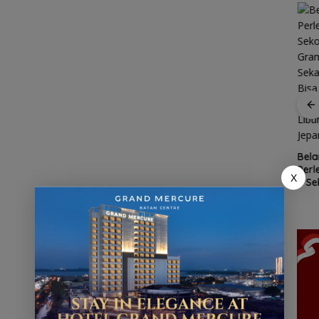
R
gan
Patroli
nek 68
dialogis
ilang
Polres Lingga
Kawasan
Bela
ga
perkuat
Konservasi
Per
Cuaca
kemitraan
X
Lingga
n Se
Ekstrem
dengan
Disiapkan,
Gra
Lingga
masyarakat
Lindungi Laut
Seka
Mengancam,
dan Jaga
Bis
Polisi
Ekonomi
Mobi
Ingatkan
Masyarakat
Libu
Nelayan
Pesisir
Jep
Utamakan
Keselamatan
Saat Melaut