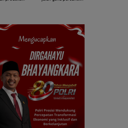
kembang anak
pik pisang
Pulau Penyengat