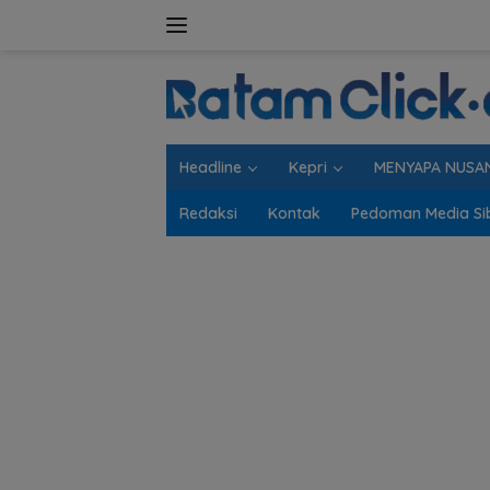
Langsung
ke
konten
Headline
Kepri
MENYAPA NUSA
Redaksi
Kontak
Pedoman Media Si