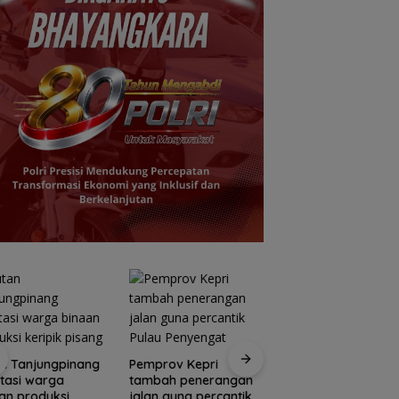
Yane Bima Arya: H
n Tanjungpinang
Pemprov Kepri
perkuat perhatian
litasi warga
tambah penerangan
terhadap tumbuh
an produksi
jalan guna percantik