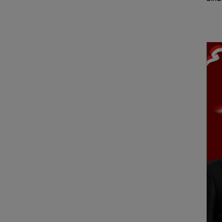
Marina Ferry Ubah
Eksistensi Nurani
 aman
keri
Jadwal Pelayaran
Johor Bahru–
Tanjungpinang, dari
Satu Kali Menjadi Dua
Kali pada Akhir Pekan