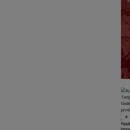
Ketegangan di Meja
Ruta
Makan: Ketika Ruang
sidak
fasi
Dialog Menggugat
ikan
bina