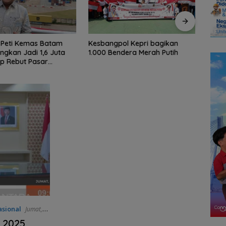
 Peti Kemas Batam
Kesbangpol Kepri bagikan
Seko
gkan Jadi 1,6 Juta
1.000 Bendera Merah Putih
optim
ap Rebut Pasar
kegia
onal
sional
Jumat,
l 2025