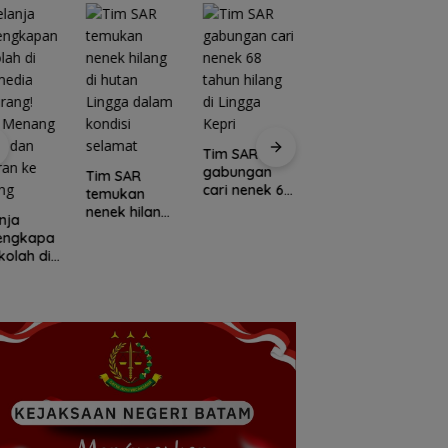
Tim SAR
gabungan
Tim SAR
cari nenek 68
temukan
tahun hilang
nenek hilang
nja
Kawasan
di Lingga
di hutan
lengkapa
Konservasi
C
Kepri
Lingga dalam
kolah di
Lingga
E
kondisi
media
Disiapkan,
L
selamat
rang!
Lindungi Laut
M
a Menang
dan Jaga
Po
l dan
Ekonomi
I
ran ke
Masyarakat
N
ang
Pesisir
U
K
S