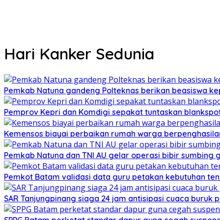
Hari Kanker Sedunia
Pemkab Natuna gandeng Polteknas berikan beasiswa kep
Pemprov Kepri dan Komdigi sepakat tuntaskan blankspot
Kemensos biayai perbaikan rumah warga berpenghasilan
Pemkab Natuna dan TNI AU gelar operasi bibir sumbing g
Pemkot Batam validasi data guru petakan kebutuhan te
SAR Tanjungpinang siaga 24 jam antisipasi cuaca buruk p
SPPG Batam perketat standar dapur guna cegah suspend