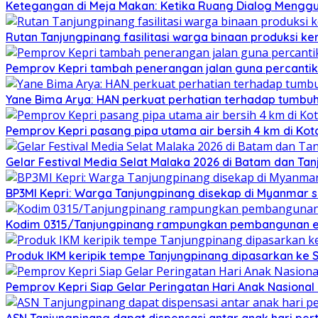
Ketegangan di Meja Makan: Ketika Ruang Dialog Menggug
Rutan Tanjungpinang fasilitasi warga binaan produksi ker
Pemprov Kepri tambah penerangan jalan guna percantik
Yane Bima Arya: HAN perkuat perhatian terhadap tumb
Pemprov Kepri pasang pipa utama air bersih 4 km di Kot
Gelar Festival Media Selat Malaka 2026 di Batam dan Ta
BP3MI Kepri: Warga Tanjungpinang disekap di Myanmar 
Kodim 0315/Tanjungpinang rampungkan pembangunan e
Produk IKM keripik tempe Tanjungpinang dipasarkan ke 
Pemprov Kepri Siap Gelar Peringatan Hari Anak Nasional 