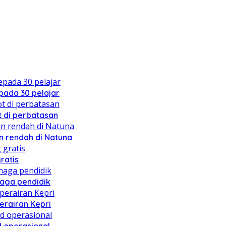
ada 30 pelajar
 di perbatasan
 rendah di Natuna
ratis
naga pendidik
erairan Kepri
 operasional