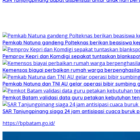
ASN Tanjungpinang dapat dispensasi antar anak hari pe
Pemkab Natuna gandeng Polteknas berikan beasiswa kep
Pemprov Kepri dan Komdigi sepakat tuntaskan blankspot
Kemensos biayai perbaikan rumah warga berpenghasilan
Pemkab Natuna dan TNI AU gelar operasi bibir sumbing g
Pemkot Batam validasi data guru petakan kebutuhan te
SAR Tanjungpinang siaga 24 jam antisipasi cuaca buruk p
https://bpbatam.go.id/