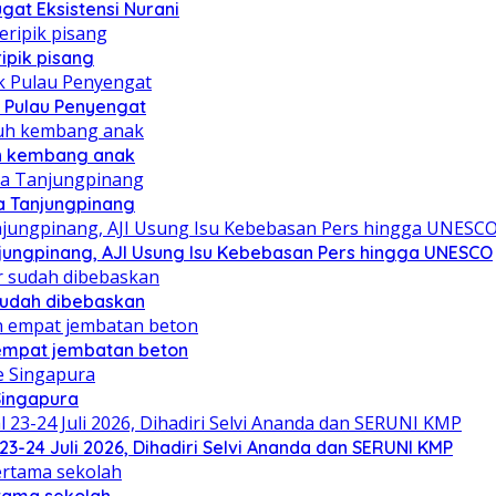
at Eksistensi Nurani
ipik pisang
 Pulau Penyengat
uh kembang anak
a Tanjungpinang
njungpinang, AJI Usung Isu Kebebasan Pers hingga UNESCO
sudah dibebaskan
mpat jembatan beton
Singapura
23-24 Juli 2026, Dihadiri Selvi Ananda dan SERUNI KMP