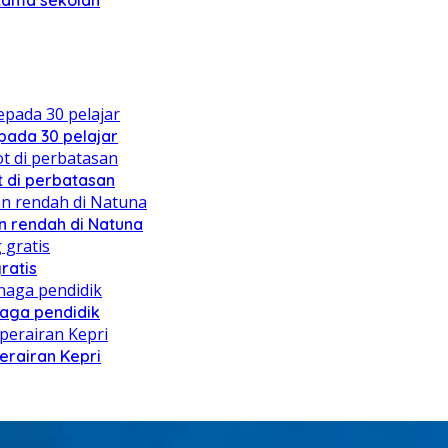
rtama sekolah
ada 30 pelajar
 di perbatasan
 rendah di Natuna
ratis
naga pendidik
erairan Kepri