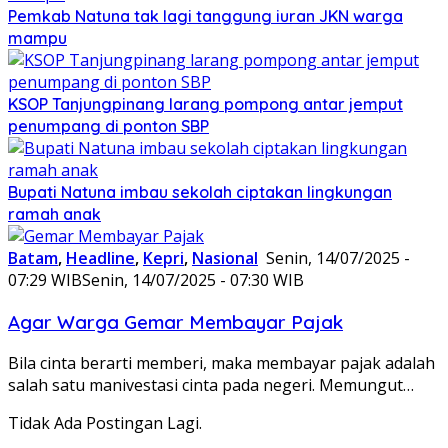
Pemkab Natuna tak lagi tanggung iuran JKN warga
mampu
KSOP Tanjungpinang larang pompong antar jemput
penumpang di ponton SBP
Bupati Natuna imbau sekolah ciptakan lingkungan
ramah anak
Batam
,
Headline
,
Kepri
,
Nasional
Senin, 14/07/2025 -
07:29 WIB
Senin, 14/07/2025 - 07:30 WIB
Agar Warga Gemar Membayar Pajak
Bila cinta berarti memberi, maka membayar pajak adalah
salah satu manivestasi cinta pada negeri. Memungut…
Tidak Ada Postingan Lagi.