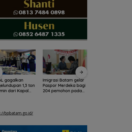
AL gagalkan
Imigrasi Batam gelar
Arungi Laut Malam
elundupan 1,3 ton
Paspor Merdeka bagi
Demi Sahabat Pers
min dari Kapal
204 pemohon pada
Duet Wagub Kepri
ing Sun
akhir pekan
dan Kadis PUPP
Hebohkan Meja
Domino
s://bpbatam.go.id/