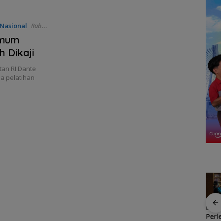
Hebohkan Meja Domino
Nasional
Rabu,
Umum
h Dikaji
tan RI Dante
 pelatihan
R
Kawasan
Cuaca
Patroli
Bela
gan
Konservasi
Ekstrem
dialogis
Per