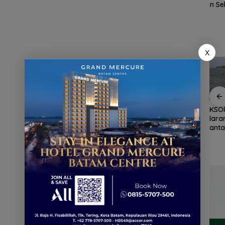
nek 68
Lingga
Lingga
Polres Lingga
n Se
ilang
Disiapkan,
Mengancam,
perkuat
Gra
ga
Lindungi Laut
Polisi
kemitraan
Seka
dan Jaga
Ingatkan
dengan
Bis
Ekonomi
Nelayan
masyarakat
Mobi
Masyarakat
Utamakan
Libu
X
Pesisir
Keselamatan
Jep
Saat Melaut
Produk IKM keripik
Arungi Laut Malam
KSO
nang
tempe Tanjungpinang
Demi Sahabat Pers,
lar
dipasarkan ke
Duet Wagub Kepri
anta
empat
Singapura
dan Kadis PUPP
pen
Hebohkan Meja
SBP
Domino