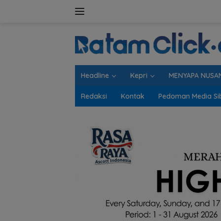
Langsung
ke
konten
Headline
Kepri
MENYAPA NUSA
Redaksi
Kontak
Pedoman Media Si