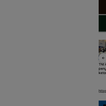
ng
BP Batam Antisipasi
Ribuan Warga
TNI 
, 31
Dampak Minim Hujan,
Meriahkan Pawai
peny
ot
Pasokan Air Bersih
Pembangunan HUT RI
keta
Batam Dioptimalkan
ke-81 di Batam
MV K
http