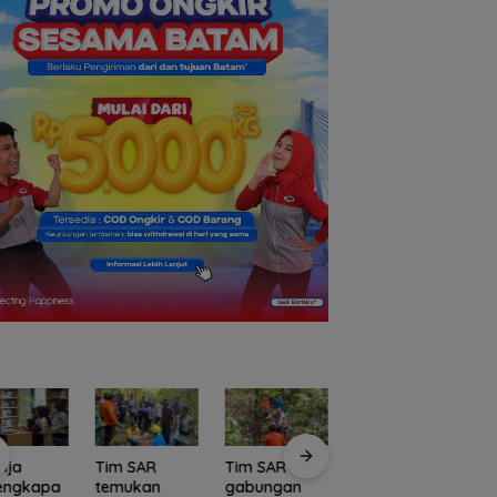
nja
Tim SAR
Tim SAR
Kawasan
C
lengkapa
temukan
gabungan
Konservasi
E