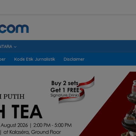
NTARA
ber
Kode Etik Jurnalistik
Disclaimer