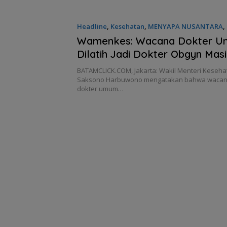
Headline
,
Kesehatan
,
MENYAPA NUSANTARA
,
14/05/2025 - 14:25 WIB
Wamenkes: Wacana Dokter 
Dilatih Jadi Dokter Obgyn Masi
BATAMCLICK.COM, Jakarta: Wakil Menteri Keseha
Saksono Harbuwono mengatakan bahwa wacana
dokter umum…
Belanja
Tim SAR
Tim SA
Perlengkapa
temukan
gabun