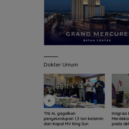
Dokter Umum
ga Meriahkan
TNI AL gagalkan
Imigrasi
angunan HUT RI
penyelundupan 1,3 ton ketamin
Merdeka
tam
dari Kapal MV King Sun
pada akh