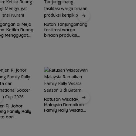
Pemprov Kepri
gangan di Meja
Rutan Tanjungpinang
tambah penerang
n: Ketika Ruang
fasilitasi warga
jalan guna percant
log Menggugat
binaan produksi
Pulau Penyengat
stensi Nurani
keripik pisang
Ratusan Wisatawan
Pemprov Kepri mul
Malaysia Ramaikan
bangun proyek
en RI Johor
Family Rally Wisata
strategis Monumen
ng Family Rally
Season 3 di Batam
Bahasa Nasional
ta dan
rnational Soccer
am Cup 2026