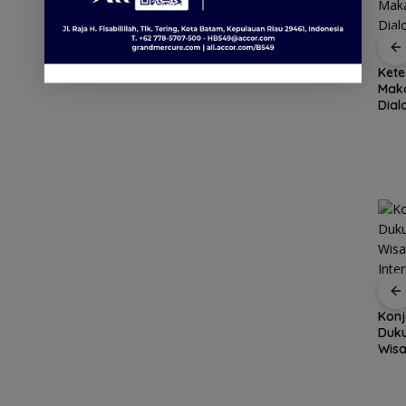
ang
Disdagin
BPS Catat Jumlah
Kete
i
Tanjungpinang sidak
Penduduk Miskin di
Maka
distributor pastikan
Kepri Turun 3,3 Ribu
Dia
h
stok MinyaKita aman
Orang
Eksi
Pemkab Natuna
bekali peserta
Konj
Jamnas Pramuka
Duku
Arogansi Jakarta di
pengetahuan geopark
Wisa
Beranda Negeri:
tang
Inte
Catatan dari
Bat
Pertemuan Ketua
Umum PWI dan KJK di