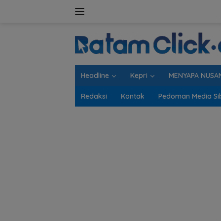
Langsung
ke
konten
Headline
Kepri
MENYAPA NUSA
Redaksi
Kontak
Pedoman Media Si