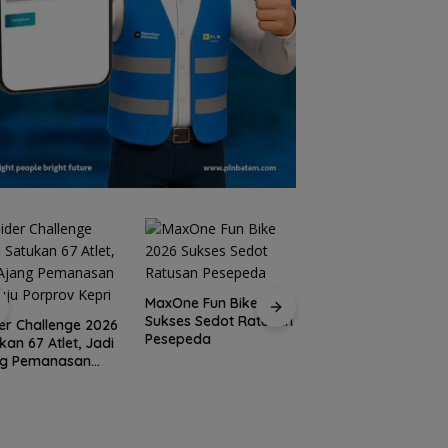
MaxOne Fun Bike 2026
Sukses Sedot Ratusan
Jadikan Batam
er Challenge 2026
Pesepeda
Destinasi Sport
kan 67 Atlet, Jadi
Tourism, Wali Kota
ng Pemanasan
Amsakar Achmad
ju Porprov Kepri
Siap Wadahi
Kejuaraan Dunia
Lainnya