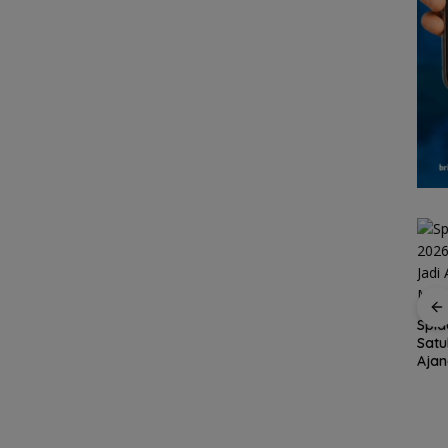
Spid
Satu
tar
Brazil Vs Jepang 2-1
Konjen RI Johor
Aja
empat
Melangkah Samba ke
Dukung Family Rally
Menu
a 2026
16 Besar dan
Wisata dan
t
Gugurnya Bunga
International Soccer
Sakura
Batam Cup 2026