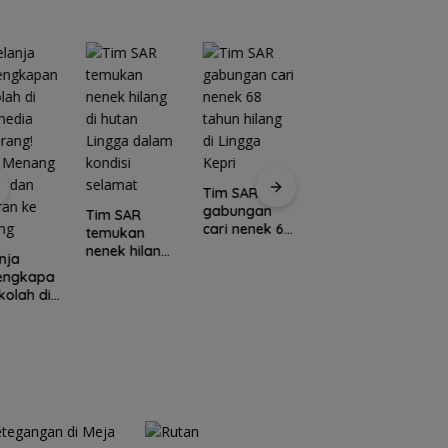
Tim SAR
gabungan
Tim SAR
cari nenek 68
temukan
tahun hilang
nenek hilang
nja
Kawasan
di Lingga
di hutan
lengkapa
Konservasi
C
Kepri
Lingga dalam
kolah di
Lingga
E
kondisi
media
Disiapkan,
L
selamat
rang!
Lindungi Laut
M
a Menang
dan Jaga
Po
l dan
Ekonomi
I
ran ke
Masyarakat
N
ang
Pesisir
U
K
S