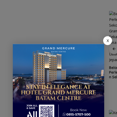
X
R
gan
Patroli
nek 68
dialogis
ilang
Polres Lingga
Kawasan
Bela
ga
perkuat
Konservasi
Per
Cuaca
kemitraan
Lingga
n Se
Ekstrem
dengan
Disiapkan,
Gra
Lingga
masyarakat
Lindungi Laut
Seka
Mengancam,
dan Jaga
Bis
Polisi
Ekonomi
Mobi
Ingatkan
Masyarakat
Libu
Nelayan
Pesisir
Jep
Utamakan
Keselamatan
Saat Melaut