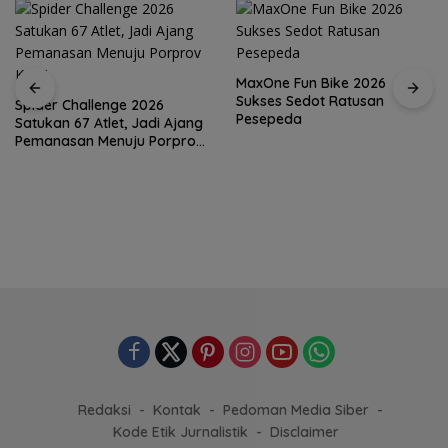
MaxOne Fun Bike 2026
Sukses Sedot Ratusan
Pesepeda
Jadikan Batam Destinasi
Sport Tourism, Wali Kota
Amsakar Achmad Siap
Wadahi Kejuaraan Dunia
Lainnya
Redaksi
Kontak
Pedoman Media Siber
Kode Etik Jurnalistik
Disclaimer