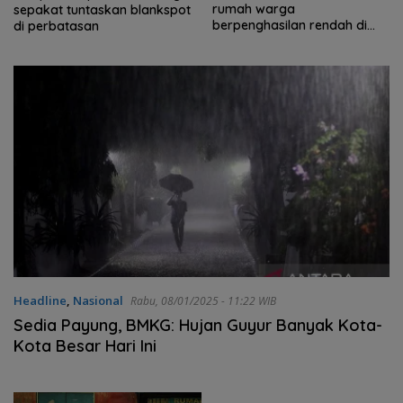
rumah warga
gelar operasi bibir sumbing
berpenghasilan rendah di
gratis
Natuna
Headline
,
Nasional
Rabu, 08/01/2025 - 11:22 WIB
Sedia Payung, BMKG: Hujan Guyur Banyak Kota-
Kota Besar Hari Ini